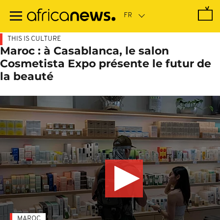
Passer
au
contenu
principal
THIS IS CULTURE
Maroc : à Casablanca, le salon
Cosmetista Expo présente le futur de
la beauté
MAROC