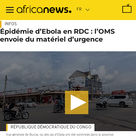
Passer
au
contenu
principal
INFOS
Épidémie d’Ebola en RDC : l’OMS
envoie du matériel d’urgence
RÉPUBLIQUE DÉMOCRATIQUE DU CONGO
Vue générale de Bunia, où des cas d'Ebola ont été confirmés dans la province