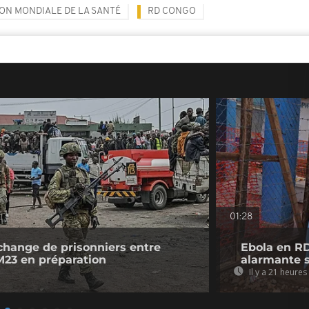
ON MONDIALE DE LA SANTÉ
RD CONGO
01:28
change de prisonniers entre
Ebola en RD
M23 en préparation
alarmante s
Il y a 21 heures