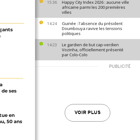
Happy City Index 2026 : aucune ville
15:36
africaine parmi les 200 premières
villes
Guinée : l'absence du président
14:24
Doumbouya ravive les tensions
çants
politiques
s
Le gardien de but cap-verdien
14:23
Vozinha, officiellement présenté
par Colo-Colo
PUBLICITÉ
a
 de ses
VOIR PLUS
tue en
u, 50 ans