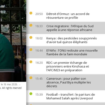
Détroit d'Ormuz : un accord de
20:50
réouverture se profile
Crise migratoire : l’Afrique du Sud
18:33
appelle à une réponse africaine
Kenya : des pesticides soupçonnés
18:02
d'avoir tué quinze éléphants
El Niño : l'ONU redoute une nouvelle
16:44
flambée de la faim mondiale
RDC: un premier échange de
16:20
prisonniers entre Kinshasa et
l'AFC/M23 en préparation
Cameroun : pour pallier son
15:45
absence, Paul Biya multiplie les
 le 16 mai 2026.
-
décrets
. All rights reserved
Football – transfert : le pari turc de
15:39
Mohamed Salah après Liverpool