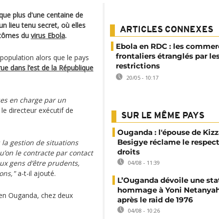
ue plus d'une centaine de
 lieu tenu secret, où elles
ARTICLES CONNEXES
ptômes du
virus Ebola
.
Ebola en RDC : les commer
frontaliers étranglés par le
 population alors que le pays
restrictions
ue dans l’est de la République
20/05 - 10:17
ses en charge par un
le directeur exécutif de
SUR LE MÊME PAYS
Ouganda : l'épouse de Kizz
Besigye réclame le respect
a gestion de situations
droits
u’on le contracte par contact
ux gens d’être prudents,
04/08 - 11:39
ons,"
a-t-il ajouté.
L’Ouganda dévoile une sta
hommage à Yoni Netanyah
 en Ouganda, chez deux
après le raid de 1976
04/08 - 10:26