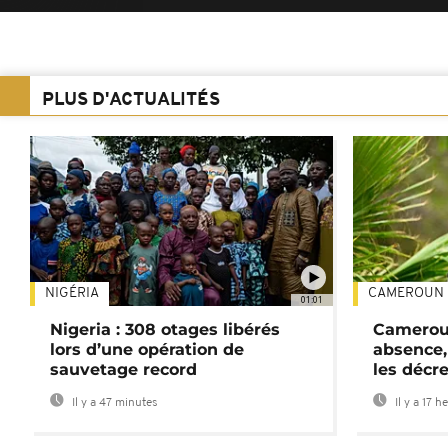
PLUS D'ACTUALITÉS
NIGÉRIA
CAMEROUN
01:01
Nigeria : 308 otages libérés
Cameroun
lors d’une opération de
absence,
sauvetage record
les décre
Il y a 47 minutes
Il y a 17 h