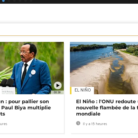
EL NIÑO
00:59
 : pour pallier son
El Niño : l'ONU redoute
 Paul Biya multiplie
nouvelle flambée de la 
ts
mondiale
eures
Il y a 15 heures