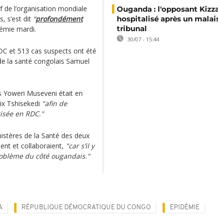
f de l’organisation mondiale
Ouganda : l'opposant Kizz
 s’est dit
“
profondément
hospitalisé après un malai
tribunal
démie mardi.
30/07 - 15:44
DC et 513 cas suspects ont été
de la santé congolais Samuel
s Yoweri Museveni était en
ix Tshisekedi
"afin de
risée en RDC."
istères de la Santé des deux
ent et collaboraient,
"car s’il y
problème du côté ougandais."
A
RÉPUBLIQUE DÉMOCRATIQUE DU CONGO
EPIDÉMIE