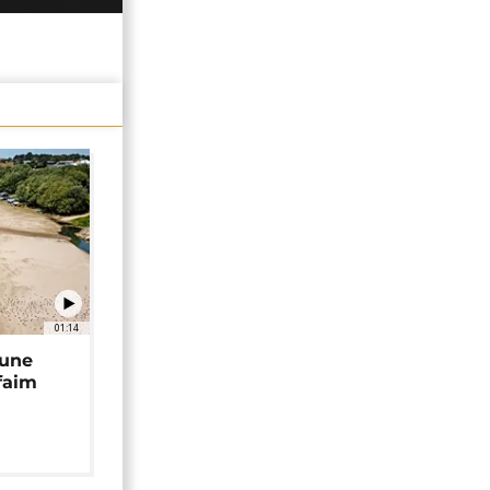
01:14
 une
faim