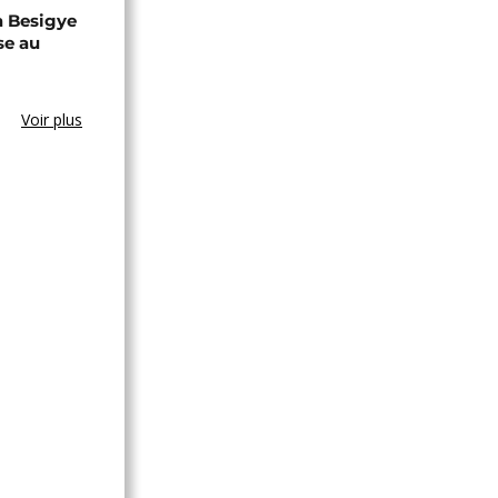
a Besigye
se au
Voir plus