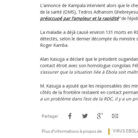
L'annonce de Kampala intervient alors que le che
de la santé (OMS), Tedros Adhanom Ghebreyesus,
préoccupé par l’ampleur et la rapidité
”
de l’épi
La maladie a déjà causé environ 131 morts en R
détectés, selon le dernier décompte du ministre 
Roger Kamba.
Alan Kasujja a déclaré que le président ougandai
contact étroit avec son homologue congolais Fél
s’assurer que la situation liée à Ebola soit maît
M. Kasujja a ajouté que les responsables des min
côtés de la frontière restaient en contact perman
a un problème dans l’est de la RDC, il y a un 
Partager
VIRUS EBOL
Plus d'informations à propos de