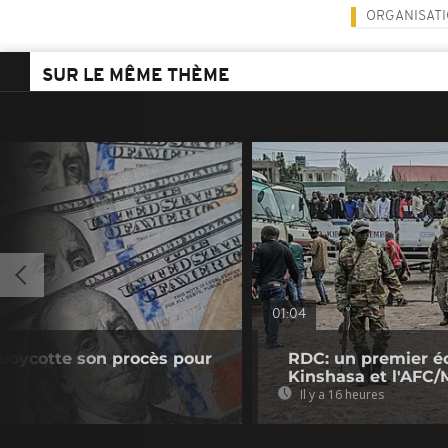
ORGANISATI
SUR LE MÊME THÈME
01:04
boycotte son procès pour
RDC: un premier é
Kinshasa et l'AFC/
Il y a 16 heures