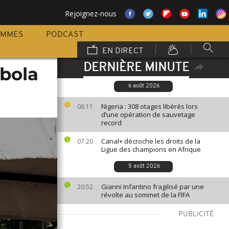
Rejoignez-nous
AMMES
PODCAST
EN DIRECT
DERNIÈRE MINUTE
Ebola
6 août 2026
Nigeria : 308 otages libérés lors
08:11
d’une opération de sauvetage
record
Canal+ décroche les droits de la
07:20
Ligue des champions en Afrique
5 août 2026
Gianni Infantino fragilisé par une
20:52
révolte au sommet de la FIFA
PUBLICITÉ