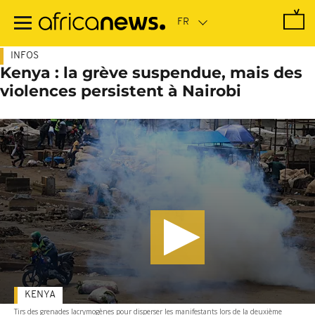
Passer
au
contenu
principal
INFOS
Kenya : la grève suspendue, mais des
violences persistent à Nairobi
KENYA
Tirs des grenades lacrymogènes pour disperser les manifestants lors de la deuxième