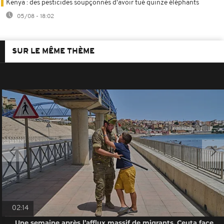
Kenya : des pesticides soupçonnés d'avoir tué quinze éléphants
05/08 - 18:02
SUR LE MÊME THÈME
02:14
Une semaine après l’afflux massif de migrants, Ceuta face