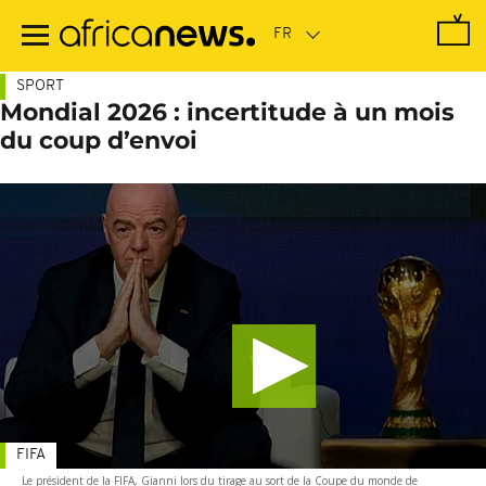
Passer
au
contenu
principal
SPORT
Mondial 2026 : incertitude à un mois
du coup d’envoi
FIFA
Le président de la FIFA, Gianni lors du tirage au sort de la Coupe du monde de