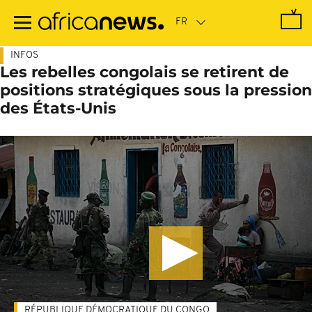
Passer
au
contenu
principal
INFOS
Les rebelles congolais se retirent de
positions stratégiques sous la pression
des États-Unis
RÉPUBLIQUE DÉMOCRATIQUE DU CONGO