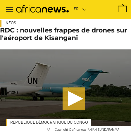
Passer
au
contenu
principal
INFOS
RDC : nouvelles frappes de drones sur
l'aéroport de Kisangani
RÉPUBLIQUE DÉMOCRATIQUE DU CONGO
AP
-
Copyright © africanews
ANJAN SUNDARAM/AP