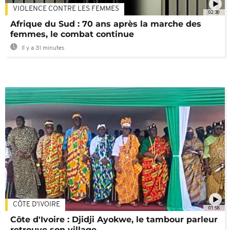
VIOLENCE CONTRE LES FEMMES
02:30
Afrique du Sud : 70 ans après la marche des
femmes, le combat continue
Il y a 31 minutes
CÔTE D'IVOIRE
01:58
Côte d'Ivoire : Djidji Ayokwe, le tambour parleur
retrouve son village