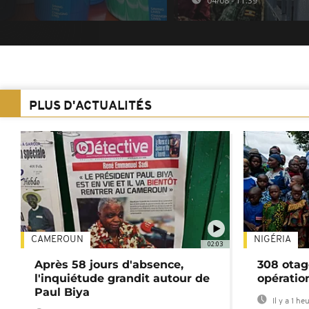
04/08 - 11:39
PLUS D'ACTUALITÉS
CAMEROUN
NIGÉRIA
02:03
Après 58 jours d'absence,
308 otag
l'inquiétude grandit autour de
opératio
Paul Biya
Il y a 1 he