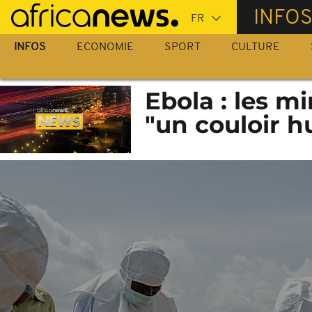
Passer
INFO
au
contenu
INFOS
ECONOMIE
SPORT
CULTURE
principal
Ebola : les m
"un couloir h