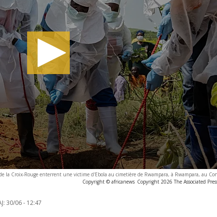
de la Croix-Rouge enterrent une victime d'Ebola au cimetière de Rwampara, à Rwampara, au Co
Copyright © africanews
Copyright 2026 The Associated Press
J:
30/06 - 12:47