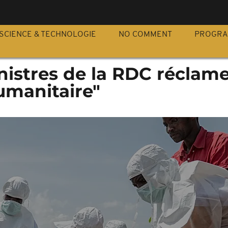
S
SCIENCE & TECHNOLOGIE
NO COMMENT
PROGR
inistres de la RDC réclam
umanitaire"