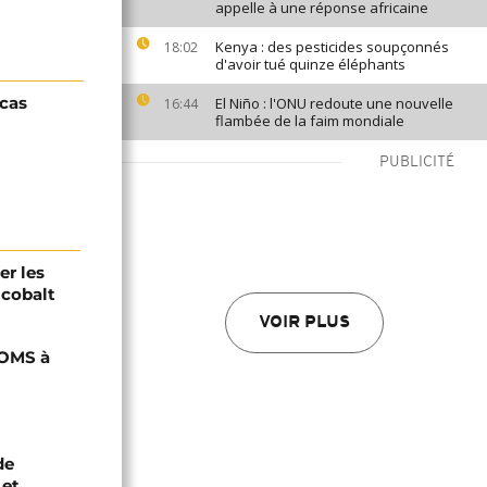
appelle à une réponse africaine
Kenya : des pesticides soupçonnés
18:02
d'avoir tué quinze éléphants
 cas
El Niño : l'ONU redoute une nouvelle
16:44
flambée de la faim mondiale
PUBLICITÉ
er les
 cobalt
VOIR PLUS
'OMS à
de
 et