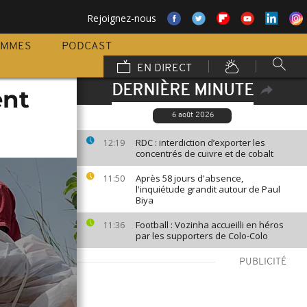
Rejoignez-nous
AMMES
PODCAST
EN DIRECT
DERNIÈRE MINUTE
ent
6 août 2026
RDC : interdiction d’exporter les
12:19
concentrés de cuivre et de cobalt
Après 58 jours d'absence,
11:50
l'inquiétude grandit autour de Paul
Biya
Football : Vozinha accueilli en héros
11:36
par les supporters de Colo-Colo
PUBLICITÉ