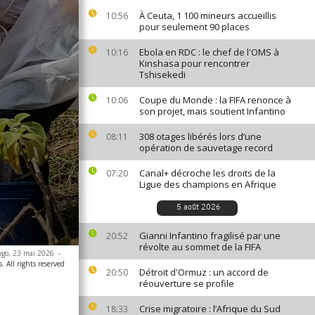
À Ceuta, 1 100 mineurs accueillis
10:56
pour seulement 90 places
Ebola en RDC : le chef de l'OMS à
10:16
Kinshasa pour rencontrer
Tshisekedi
Coupe du Monde : la FIFA renonce à
10:06
son projet, mais soutient Infantino
308 otages libérés lors d’une
08:11
opération de sauvetage record
Canal+ décroche les droits de la
07:20
Ligue des champions en Afrique
5 août 2026
Gianni Infantino fragilisé par une
20:52
révolte au sommet de la FIFA
ngo, 23 mai 2026
-
. All rights reserved
Détroit d'Ormuz : un accord de
20:50
réouverture se profile
Crise migratoire : l’Afrique du Sud
18:33