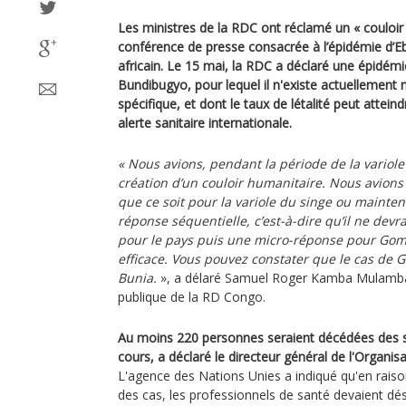
Les ministres de la RDC ont réclamé un « couloir 
conférence de presse consacrée à l’épidémie d’Eb
africain. Le 15 mai, la RDC a déclaré une épidémi
Bundibugyo, pour lequel il n'existe actuellement n
spécifique, et dont le taux de létalité peut attei
alerte sanitaire internationale.
« Nous avions, pendant la période de la variole
création d’un couloir humanitaire. Nous avio
que ce soit pour la variole du singe ou mainte
réponse séquentielle, c’est-à-dire qu’il ne devr
pour le pays puis une micro-réponse pour Goma
efficace. Vous pouvez constater que le cas de 
Bunia.
», a délaré Samuel Roger Kamba Mulamba,
publique de la RD Congo.
Au moins 220 personnes seraient décédées des su
cours, a déclaré le directeur général de l'Organis
L'agence des Nations Unies a indiqué qu'en raiso
des cas, les professionnels de santé devaient d