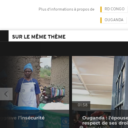
RD CONGO
Plus d'informations à propos de
OUGANDA
SUR LE MÊME THÈME
01:58
ggrave l’insécurité
Ouganda : l'épouse
respect de ses droi