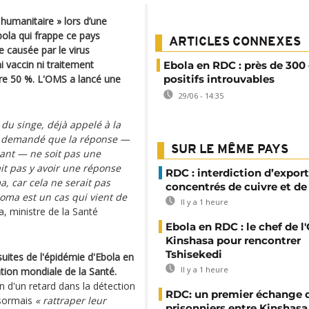
humanitaire » lors d’une
ola qui frappe ce pays
ARTICLES CONNEXES
e causée par le virus
i vaccin ni traitement
Ebola en RDC : près de 300
ndre 50 %. L'OMS a lancé une
positifs introuvables
29/06 - 14:35
 du singe, déjà appelé à la
ns demandé que la réponse —
SUR LE MÊME PAYS
nant — ne soit pas une
ait pas y avoir une réponse
RDC : interdiction d’export
, car cela ne serait pas
concentrés de cuivre et de
Goma est un cas qui vient de
Il y a 1 heure
 ministre de la Santé
Ebola en RDC : le chef de l
Kinshasa pour rencontrer
Tshisekedi
ites de l'épidémie d'Ebola en
Il y a 1 heure
ation mondiale de la Santé.
n d'un retard dans la détection
RDC: un premier échange 
ésormais
« rattraper leur
prisonniers entre Kinshasa