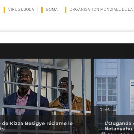
VIRUS EBOLA
GOMA
ORGANISATION MONDIALE DE LA
01:45
 de Kizza Besigye réclame le
L’Ouganda 
ts
Netanyahu, 