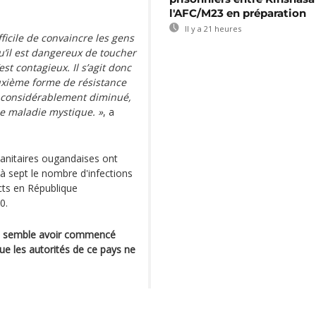
l'AFC/M23 en préparation
Il y a 21 heures
fficile de convaincre les gens
u’il est dangereux de toucher
st contagieux. Il s’agit donc
uxième forme de résistance
 considérablement diminué,
une maladie mystique. »
, a
sanitaires ougandaises ont
à sept le nombre d'infections
cts en République
0.
qui semble avoir commencé
que les autorités de ce pays ne