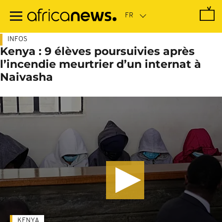
Passer
au
contenu
principal
INFOS
Kenya : 9 élèves poursuivies après
l’incendie meurtrier d’un internat à
Naivasha
KENYA