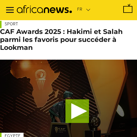
Passer
au
contenu
principal
SPORT
CAF Awards 2025 : Hakimi et Salah
parmi les favoris pour succéder à
Lookman
EGYPTE