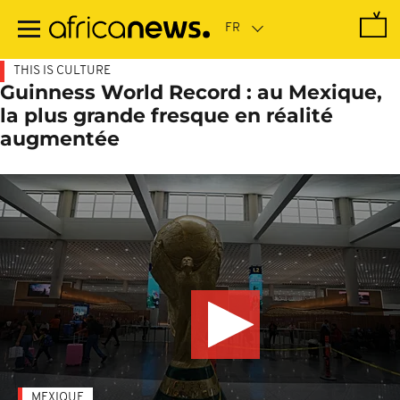
Passer
au
contenu
principal
THIS IS CULTURE
Guinness World Record : au Mexique,
la plus grande fresque en réalité
augmentée
MEXIQUE