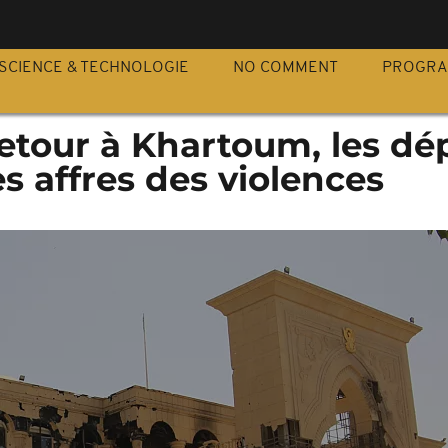
S
SCIENCE & TECHNOLOGIE
NO COMMENT
PROGR
etour à Khartoum, les dé
s affres des violences