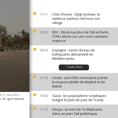
Côte d'Ivoire : Djidji Ayokwe, le
11:11
tambour parleur retrouve son
village
RDC : Ebola tue plus de 300 enfants,
09:52
l'ONU alerte sur une crise sanitaire
majeure
Espagne : vaste réseau de
08:33
trafiquants démantelé en
Méditerranée
7 août 2026
Ceuta : une ONG marocaine pointe
21:06
la responsabilité de Madrid et de
Rabat
 le 21 mars 2025.
-
Gaza : les populations sceptiques
19:03
. All rights reserved
malgré le plan de paix de Trump
Kenya : la mort de 15 éléphants
17:55
dans un parc fait polémique