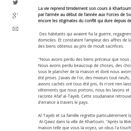
La vie reprend timidement son cours à Khartoum,
par l’armée au début de l’année aux Forces de Sou
encore les stigmates du conflit qui dure depuis d
Des habitants qui avaient fui la guerre, regagne
domiciles. Et constatent l’ampleur des affres de l
des biens obtenus au prix de moult sacrifices.
"Nous avons perdu des biens précieux que nous 
Nous avons perdu beaucoup de choses, des cho
sous le plancher de la maison et dont nous avons
été prises. J'avais de l'or, des mixeurs tout neu
avions cachés ont tous été pris, ils n'ont rien lai
vêtements que nous portons, nous les lavons et l
raconte Afaf al-Tayeb. Cette soudanaise retrouv
d'errance à travers le pays.
Al-Tayeb et sa famille regrette particulièrement l
Al-Qawz dans la ville de Khartoum. "Après la libé
maison telle que vous la voyez, un obus l'a touchée