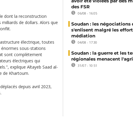
avoir été violées par des
des FSR
06/08 - 16:05
le dont la reconstruction
 milliards de dollars. Alors que
Soudan : les négociations 
nflit.
s'enlisent malgré les effor
médiation
astructure électrique, toutes
04/08 - 17:30
es énormes sous-stations
Soudan : la guerre et les t
uit sont complètement
régionales menacent l'agri
teurs électriques qui
31/07 - 10:51
iels.", explique Altayeb Saad al-
nce de Khartoum.
 déplacés depuis avril 2023,
és.