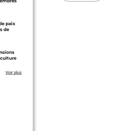
 membres
de paix
ts de
ensions
culture
Voir plus