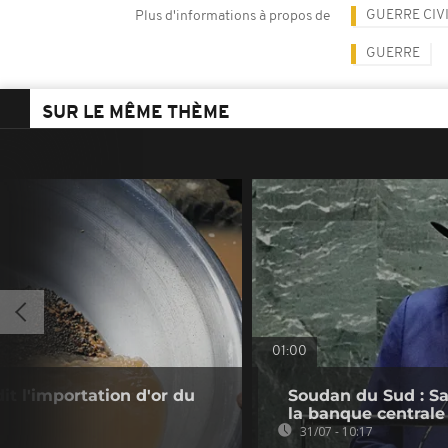
GUERRE CIV
Plus d'informations à propos de
GUERRE
SUR LE MÊME THÈME
01:00
t l'importation d'or du
Soudan du Sud : Sa
la banque centrale
31/07 - 10:17