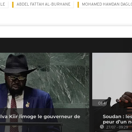
ILE
ABDEL FATTAH AL-BURHANE
MOHAMED HAMDAN DAGL
01:41
lva Kiir limoge le gouverneur de
Soudan : les
peur d’un n
27/07 - 09:29