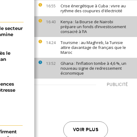
Crise énergétique à Cuba : vivre au
16:55
rythme des coupures d'électricité
Kenya : la Bourse de Nairobi
16:40
prépare un fonds d’investissement
le secteur
consacré à l’IA
famine
Tourisme : au Maghreb, la Tunisie
14:24
attire davantage de français que le
Maroc
ès le
lan
Ghana : l’inflation tombe à 4,6 %, un
13:52
nouveau signe de redressement
économique
lences
PUBLICITÉ
étresse
VOIR PLUS
firment