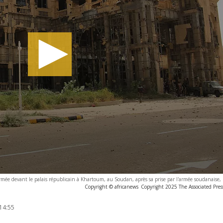
rmée devant le palais républicain à Khartoum, au Soudan, après sa prise par l'armée soudanaise,
Copyright © africanews
Copyright 2025 The Associated Press
14:55