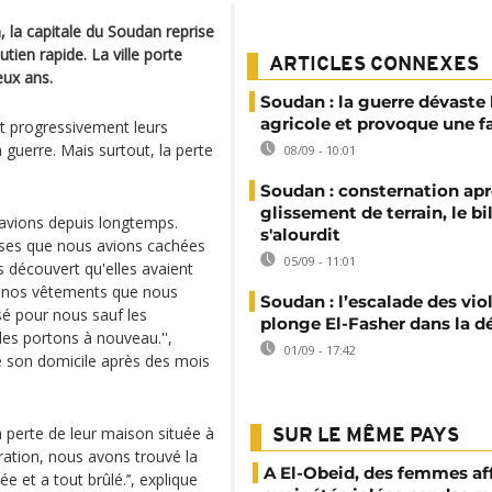
 la capitale du Soudan reprise
tien rapide. La ville porte
ARTICLES CONNEXES
eux ans.
Soudan : la guerre dévaste 
agricole et provoque une 
nt progressivement leurs
a guerre. Mais surtout, la perte
08/09 - 10:01
Soudan : consternation apr
glissement de terrain, le bi
avions depuis longtemps.
s'alourdit
ses que nous avions cachées
05/09 - 11:01
 découvert qu'elles avaient
fs, nos vêtements que nous
Soudan : l’escalade des vio
ssé pour nous sauf les
plonge El-Fasher dans la d
es portons à nouveau.'',
01/09 - 17:42
e son domicile après des mois
a perte de leur maison située à
SUR LE MÊME PAYS
ration, nous avons trouvé la
A El-Obeid, des femmes af
 et a tout brûlé.’’, explique