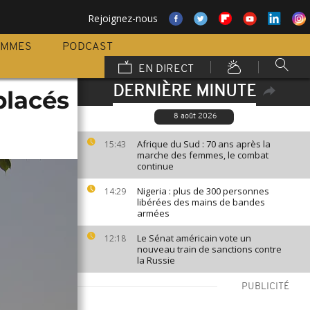
Rejoignez-nous
AMMES
PODCAST
EN DIRECT
DERNIÈRE MINUTE
placés
8 août 2026
Afrique du Sud : 70 ans après la
15:43
marche des femmes, le combat
continue
Nigeria : plus de 300 personnes
14:29
libérées des mains de bandes
armées
Le Sénat américain vote un
12:18
nouveau train de sanctions contre
la Russie
PUBLICITÉ