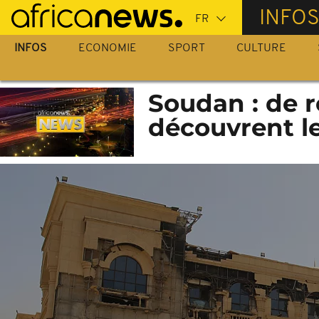
Passer
INFO
au
contenu
INFOS
ECONOMIE
SPORT
CULTURE
principal
Soudan : de r
découvrent le