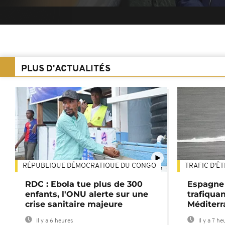
PLUS D'ACTUALITÉS
RÉPUBLIQUE DÉMOCRATIQUE DU CONGO
TRAFIC D'Ê
01:47
RDC : Ebola tue plus de 300
Espagne 
enfants, l'ONU alerte sur une
trafiqua
crise sanitaire majeure
Méditerr
Il y a 6 heures
Il y a 7 he