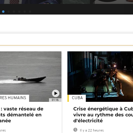
TRES HUMAINS
CUBA
01:18
: vaste réseau de
Crise énergétique à Cub
nts démantelé en
vivre au rythme des co
anée
d'électricité
ures
Il y a 22 heures