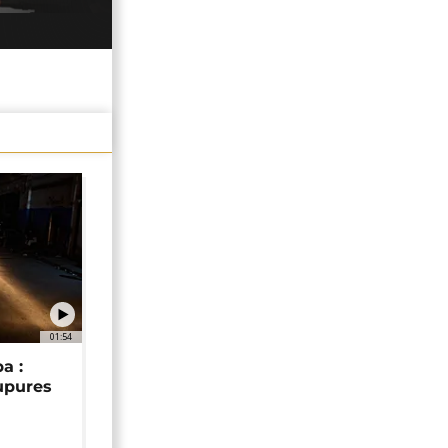
01:54
a :
upures