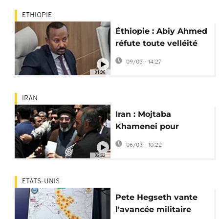
ETHIOPIE
Éthiopie : Abiy Ahmed
réfute toute velléité
de guerre au Tigré
09/03 - 14:27
01:06
IRAN
Iran : Mojtaba
Khamenei pour
succéder à son père
06/03 - 10:22
comme Guide
02:32
suprême ?
ETATS-UNIS
Pete Hegseth vante
l'avancée militaire