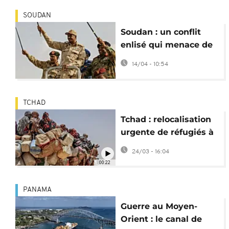
SOUDAN
Soudan : un conflit
enlisé qui menace de
diviser durablement le
14/04 - 10:54
pays
TCHAD
Tchad : relocalisation
urgente de réfugiés à
la frontière
24/03 - 16:04
soudanaise
00:22
PANAMA
Guerre au Moyen-
Orient : le canal de