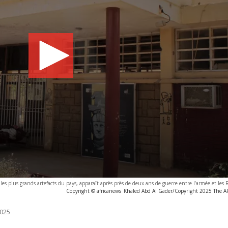
es plus grands artefacts du pays, apparaît après près de deux ans de guerre entre l’armée et les
Copyright © africanews
Khaled Abd Al Gader/Copyright 2025 The AP.
025