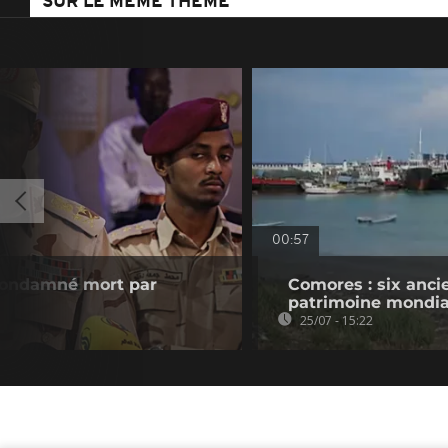
SUR LE MÊME THÈME
00:57
 condamné mort par
Comores : six anci
patrimoine mondia
25/07 - 15:22