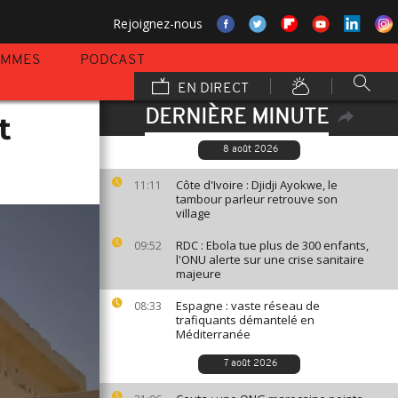
Rejoignez-nous
AMMES
PODCAST
EN DIRECT
DERNIÈRE MINUTE
t
8 août 2026
Côte d'Ivoire : Djidji Ayokwe, le
11:11
tambour parleur retrouve son
village
RDC : Ebola tue plus de 300 enfants,
09:52
l'ONU alerte sur une crise sanitaire
majeure
Espagne : vaste réseau de
08:33
trafiquants démantelé en
Méditerranée
7 août 2026