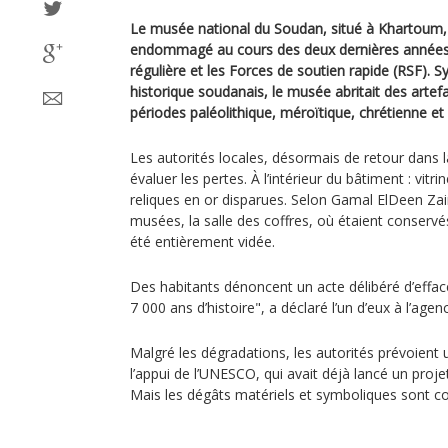
Le musée national du Soudan, situé à Khartoum, a
endommagé au cours des deux dernières années d
régulière et les Forces de soutien rapide (RSF). 
historique soudanais, le musée abritait des arte
périodes paléolithique, méroïtique, chrétienne et
Les autorités locales, désormais de retour dans
évaluer les pertes. À l’intérieur du bâtiment : vit
reliques en or disparues. Selon Gamal ElDeen Za
musées, la salle des coffres, où étaient conservés
été entièrement vidée.
Des habitants dénoncent un acte délibéré d’effac
7 000 ans d’histoire", a déclaré l’un d’eux à l’age
Malgré les dégradations, les autorités prévoient 
l’appui de l’UNESCO, qui avait déjà lancé un proje
Mais les dégâts matériels et symboliques sont co