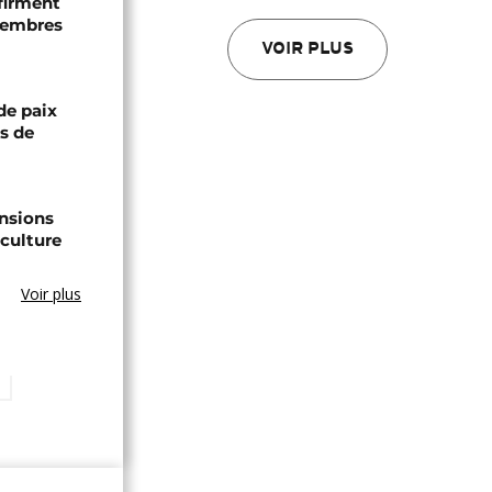
firment
 membres
VOIR PLUS
de paix
ts de
ensions
culture
Voir plus