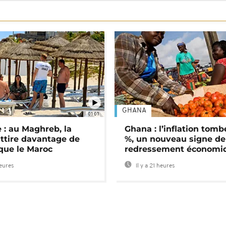
GHANA
01:01
 : au Maghreb, la
Ghana : l’inflation tomb
attire davantage de
%, un nouveau signe de
 que le Maroc
redressement économi
heures
Il y a 21 heures