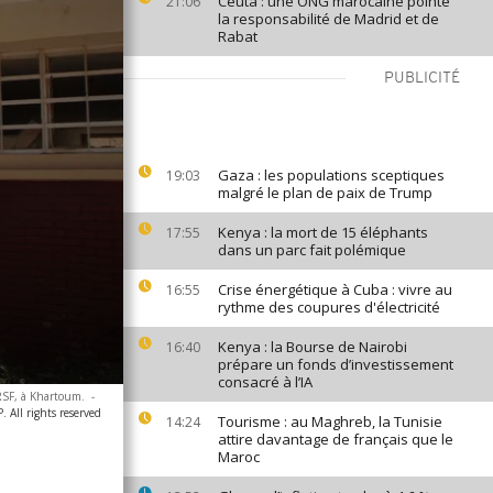
Ceuta : une ONG marocaine pointe
21:06
la responsabilité de Madrid et de
Rabat
PUBLICITÉ
Gaza : les populations sceptiques
19:03
malgré le plan de paix de Trump
Kenya : la mort de 15 éléphants
17:55
dans un parc fait polémique
Crise énergétique à Cuba : vivre au
16:55
rythme des coupures d'électricité
Kenya : la Bourse de Nairobi
16:40
prépare un fonds d’investissement
consacré à l’IA
 RSF, à Khartoum.
-
 All rights reserved
Tourisme : au Maghreb, la Tunisie
14:24
attire davantage de français que le
Maroc