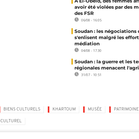
A El-Obeid, des femmes af
avoir été violées par des
des FSR
06/08 - 16:05
Soudan : les négociations 
s'enlisent malgré les effor
médiation
04/08 - 17:30
Soudan : la guerre et les t
régionales menacent l'agri
31/07 - 10:51
BIENS CULTURELS
KHARTOUM
MUSÉE
PATRIMOINE
 CULTUREL