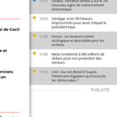
Ghana : l’inflation tombe à 4,6 %, un
13:52
nouveau signe de redressement
économique
Sénégal : trois TikTokeurs
12:53
emprisonnés pour avoir critiqué le
président Faye
l de Cecil
Kenya : un fauteuil roulant
12:48
écologique et abordable pour les
enfants
e et
Meta condamné à 942 millions de
12:08
dollars pour non protection des
mineurs
Émirats
USA : Qui est Abdul El-Sayed,
11:56
l’Américano-Égyptien qui bouscule
 un
les démocrates ?
PUBLICITÉ