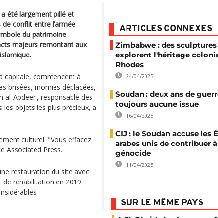
 été largement pillé et
e conflit entre l’armée
ARTICLES CONNEXES
Symbole du patrimoine
facts majeurs remontant aux
Zimbabwe : des sculptures
 islamique.
explorent l'héritage colonia
Rhodes
 la capitale, commencent à
24/04/2025
rines brisées, momies déplacées,
Soudan : deux ans de guerr
in al-Abdeen, responsable des
toujours aucune issue
 les objets les plus précieux, a
16/04/2025
CIJ : le Soudan accuse les 
ement culturel. "Vous effacez
arabes unis de contribuer à
nce Associated Press.
génocide
11/04/2025
une restauration du site avec
t de réhabilitation en 2019.
nsidérables.
SUR LE MÊME PAYS