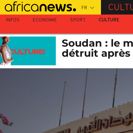
Passer
CULT
au
contenu
INFOS
ECONOMIE
SPORT
CULTURE
principal
Soudan : le m
détruit après