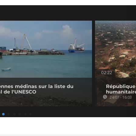
02:22
ennes médinas sur la liste du
République 
l de l'UNESCO
humanitair
24/07 - 16:03