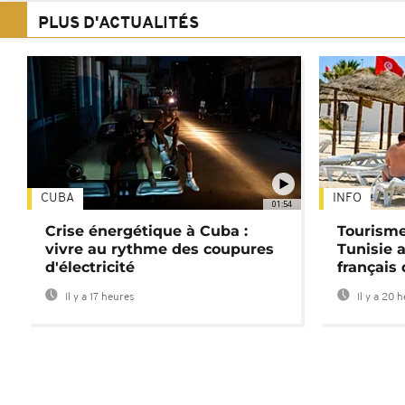
PLUS D'ACTUALITÉS
CUBA
INFO
01:54
Crise énergétique à Cuba :
Tourisme
vivre au rythme des coupures
Tunisie 
d'électricité
français
Il y a 17 heures
Il y a 20 