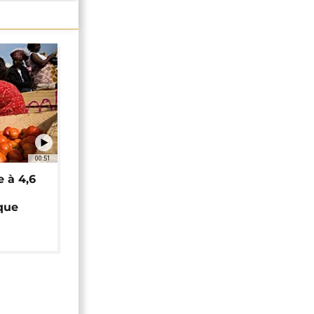
00:51
e à 4,6
que