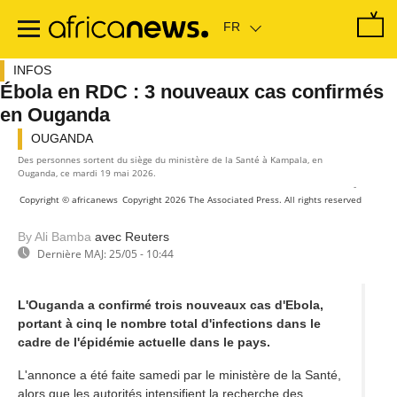
Passer
au
contenu
principal
INFOS
Ébola en RDC : 3 nouveaux cas confirmés
en Ouganda
OUGANDA
Sorry, the video player failed to load.
(Error Code: 101104)
Des personnes sortent du siège du ministère de la Santé à Kampala, en
Ouganda, ce mardi 19 mai 2026.
-
Copyright © africanews
Copyright 2026 The Associated Press. All rights reserved
By Ali Bamba
avec Reuters
Dernière MAJ:
25/05 - 10:44
L'Ouganda a confirmé trois nouveaux cas d'Ebola,
portant à cinq le nombre total d'infections dans le
cadre de l'épidémie actuelle dans le pays.
L'annonce a été faite samedi par le ministère de la Santé,
alors que les autorités intensifient la recherche des