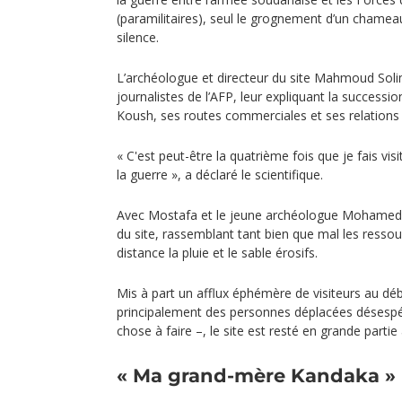
(paramilitaires), seul le grognement d’un chameau
silence.
L’archéologue et directeur du site Mahmoud Solima
journalistes de l’AFP, leur expliquant la successi
Koush, ses routes commerciales et ses relations a
« C'est peut-être la quatrième fois que je fais visi
la guerre », a déclaré le scientifique.
Avec Mostafa et le jeune archéologue Mohamed M
du site, rassemblant tant bien que mal les ressou
distance la pluie et le sable érosifs.
Mis à part un afflux éphémère de visiteurs au déb
principalement des personnes déplacées désespé
chose à faire –, le site est resté en grande partie
« Ma grand-mère Kandaka »