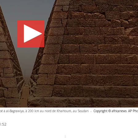
roé à al-Bagrawiya, à 200 km au nord de Khartoum, au Soudan
-
Copyright © africanews
AP Pho
1:52