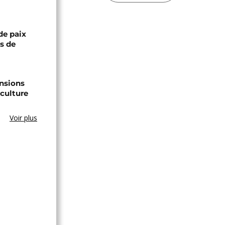
de paix
ts de
ensions
culture
Voir plus