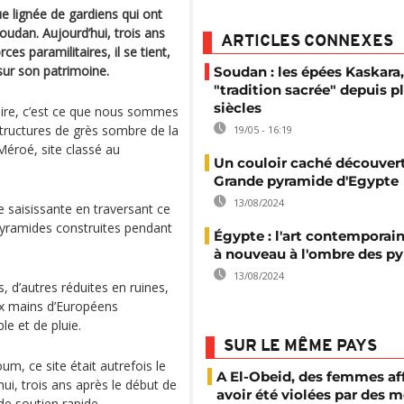
e lignée de gardiens qui ont
oudan. Aujourd’hui, trois ans
ARTICLES CONNEXES
ces paramilitaires, il se tient,
 sur son patrimoine.
Soudan : les épées Kaskara
"tradition sacrée" depuis p
siècles
toire, c’est ce que nous sommes
tructures de grès sombre de la
19/05 - 16:19
 Méroé, site classé au
Un couloir caché découvert
Grande pyramide d'Egypte
13/08/2024
e saisissante en traversant ce
 pyramides construites pendant
Égypte : l'art contemporai
à nouveau à l'ombre des p
13/08/2024
, d’autres réduites en ruines,
ux mains d’Européens
le et de pluie.
SUR LE MÊME PAYS
um, ce site était autrefois le
A El-Obeid, des femmes af
hui, trois ans après le début de
avoir été violées par des
de soutien rapide