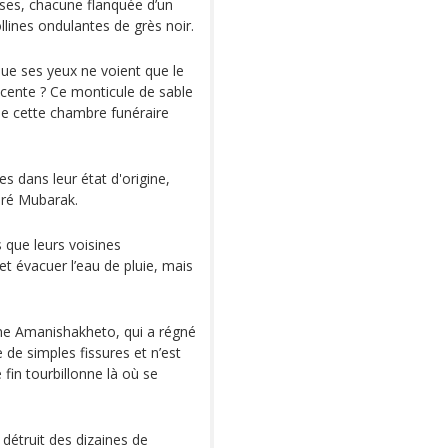
uses, chacune flanquée d’un
llines ondulantes de grès noir.
que ses yeux ne voient que le
récente ? Ce monticule de sable
 de cette chambre funéraire
es dans leur état d'origine,
aré Mubarak.
s que leurs voisines
et évacuer l’eau de pluie, mais
ine Amanishakheto, qui a régné
e de simples fissures et n’est
 fin tourbillonne là où se
a détruit des dizaines de