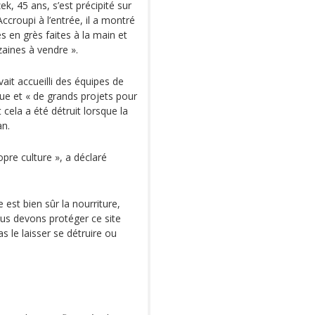
k, 45 ans, s’est précipité sur
. Accroupi à l’entrée, il a montré
s en grès faites à la main et
aines à vendre ».
vait accueilli des équipes de
ue et « de grands projets pour
t cela a été détruit lorsque la
an.
opre culture », a déclaré
 est bien sûr la nourriture,
Nous devons protéger ce site
 le laisser se détruire ou