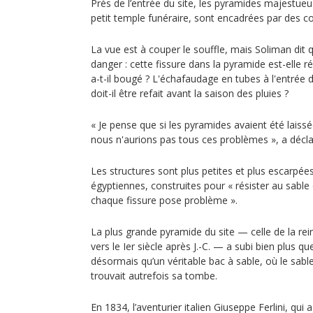
Près de l’entrée du site, les pyramides majestue
petit temple funéraire, sont encadrées par des co
La vue est à couper le souffle, mais Soliman dit 
danger : cette fissure dans la pyramide est-elle 
a-t-il bougé ? L'échafaudage en tubes à l'entrée
doit-il être refait avant la saison des pluies ?
« Je pense que si les pyramides avaient été laissé
nous n'aurions pas tous ces problèmes », a décl
Les structures sont plus petites et plus escarpée
égyptiennes, construites pour « résister au sable 
chaque fissure pose problème ».
La plus grande pyramide du site — celle de la re
vers le Ier siècle après J.-C. — a subi bien plus qu
désormais qu’un véritable bac à sable, où le sable
trouvait autrefois sa tombe.
En 1834, l’aventurier italien Giuseppe Ferlini, qui 