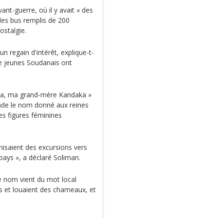
ant-guerre, où il y avait « des
des bus remplis de 200
ostalgie.
 regain d'intérêt, explique-t-
de jeunes Soudanais ont
rqa, ma grand-mère Kandaka »
nde le nom donné aux reines
les figures féminines
anisaient des excursions vers
 pays », a déclaré Soliman.
le nom vient du mot local
rs et louaient des chameaux, et