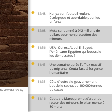
Kenya : un fauteuil roulant
12:48
écologique et abordable pour les
enfants
Meta condamné à 942 millions de
12:08
dollars pour non protection des
mineurs
USA : Qui est Abdul El-Sayed,
11:56
l’Américano-Égyptien qui bouscule
les démocrates ?
Une semaine après l’afflux massif
11:45
de migrants, Ceuta face à l’urgence
humanitaire
Côte d’Ivoire : le gouvernement
11:33
boucle le rachat de 100 000 tonnes
de cacao
to/Mosa'ab Elshamy
Ceuta : le Maroc promet d’aider au
11:16
retour des mineurs, le bilan monte à
80 morts