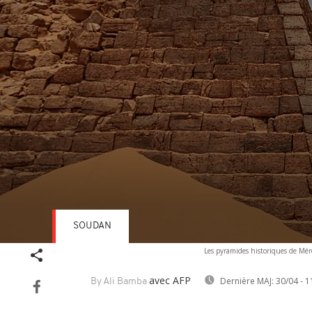
SOUDAN
Volume
Les pyramides historiques de Mé
90%
avec AFP
Dernière MAJ:
30/04 - 1
By Ali Bamba