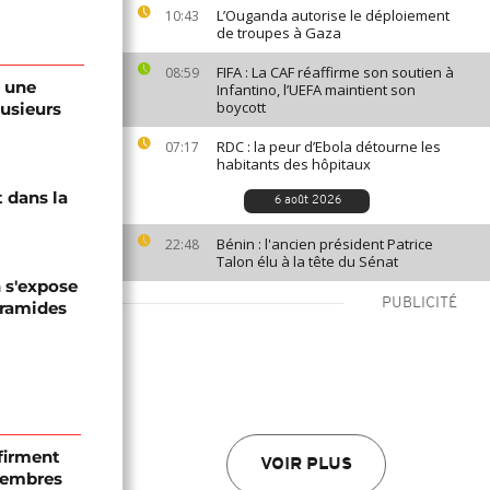
L’Ouganda autorise le déploiement
10:43
de troupes à Gaza
FIFA : La CAF réaffirme son soutien à
08:59
, une
Infantino, l’UEFA maintient son
boycott
lusieurs
RDC : la peur d’Ebola détourne les
07:17
habitants des hôpitaux
 dans la
6 août 2026
Bénin : l'ancien président Patrice
22:48
Talon élu à la tête du Sénat
n s'expose
PUBLICITÉ
yramides
firment
VOIR PLUS
 membres