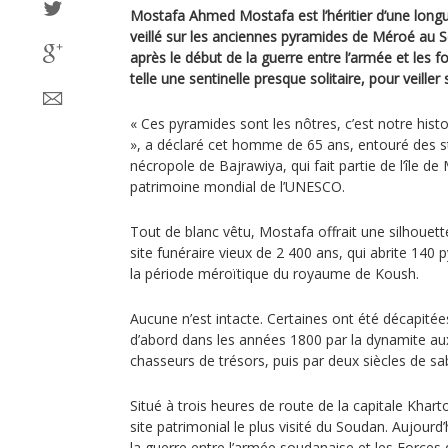
Mostafa Ahmed Mostafa est l’héritier d’une longu
veillé sur les anciennes pyramides de Méroé au S
après le début de la guerre entre l’armée et les for
telle une sentinelle presque solitaire, pour veiller
« Ces pyramides sont les nôtres, c’est notre his
», a déclaré cet homme de 65 ans, entouré des s
nécropole de Bajrawiya, qui fait partie de l’île de
patrimoine mondial de l’UNESCO.
Tout de blanc vêtu, Mostafa offrait une silhouett
site funéraire vieux de 2 400 ans, qui abrite 140
la période méroïtique du royaume de Koush.
Aucune n’est intacte. Certaines ont été décapitées
d’abord dans les années 1800 par la dynamite a
chasseurs de trésors, puis par deux siècles de sab
Situé à trois heures de route de la capitale Kharto
site patrimonial le plus visité du Soudan. Aujourd’
la guerre entre l’armée soudanaise et les Forces 