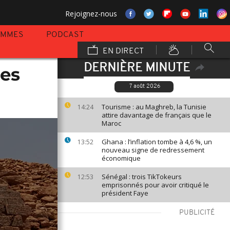
Rejoignez-nous
AMMES
PODCAST
EN DIRECT
DERNIÈRE MINUTE
des
7 août 2026
Tourisme : au Maghreb, la Tunisie
14:24
attire davantage de français que le
Maroc
Ghana : l’inflation tombe à 4,6 %, un
13:52
nouveau signe de redressement
économique
Sénégal : trois TikTokeurs
12:53
emprisonnés pour avoir critiqué le
président Faye
PUBLICITÉ