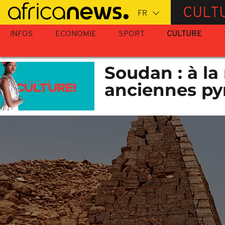
Passer
CULT
au
contenu
INFOS
ECONOMIE
SPORT
CULTURE
principal
Soudan : à la
anciennes py