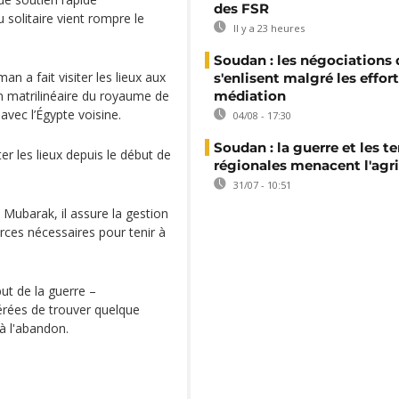
des FSR
 solitaire vient rompre le
Il y a 23 heures
Soudan : les négociations 
n a fait visiter les lieux aux
s'enlisent malgré les effor
on matrilinéaire du royaume de
médiation
vec l’Égypte voisine.
04/08 - 17:30
Soudan : la guerre et les t
ter les lieux depuis le début de
régionales menacent l'agri
31/07 - 10:51
ubarak, il assure la gestion
rces nécessaires pour tenir à
ut de la guerre –
rées de trouver quelque
 à l'abandon.