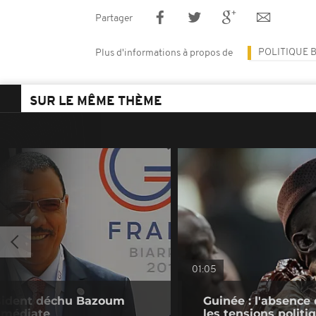
Partager
POLITIQUE 
Plus d'informations à propos de
SUR LE MÊME THÈME
01:05
résident déchu Bazoum
Guinée : l'absenc
immédiate
les tensions politi