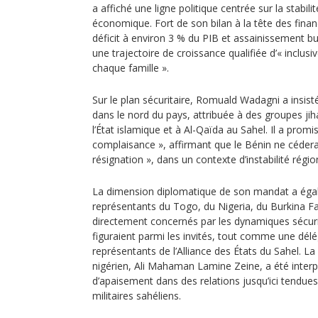
a affiché une ligne politique centrée sur la stabil
économique. Fort de son bilan à la tête des finan
déficit à environ 3 % du PIB et assainissement bu
une trajectoire de croissance qualifiée d’« inclusi
chaque famille ».
Sur le plan sécuritaire, Romuald Wadagni a insist
dans le nord du pays, attribuée à des groupes ji
l’État islamique et à Al-Qaïda au Sahel. Il a pro
complaisance », affirmant que le Bénin ne céderait
résignation », dans un contexte d’instabilité régio
La dimension diplomatique de son mandat a éga
représentants du Togo, du Nigeria, du Burkina F
directement concernés par les dynamiques sécur
figuraient parmi les invités, tout comme une délé
représentants de l’Alliance des États du Sahel. L
nigérien, Ali Mahaman Lamine Zeine, a été inte
d’apaisement dans des relations jusqu’ici tendue
militaires sahéliens.