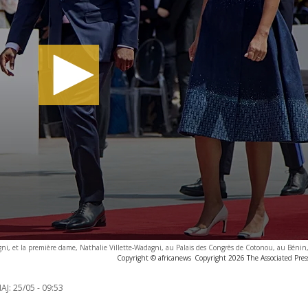
i, et la première dame, Nathalie Villette-Wadagni, au Palais des Congrès de Cotonou, au Bénin
Copyright © africanews
Copyright 2026 The Associated Press
AJ:
25/05 - 09:53