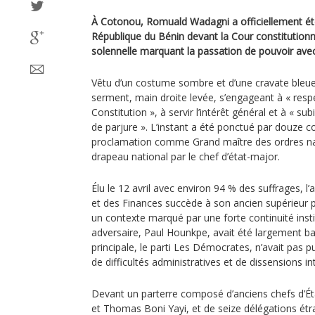
À Cotonou, Romuald Wadagni a officiellement été 
République du Bénin devant la Cour constitutionn
solennelle marquant la passation de pouvoir avec
Vêtu d’un costume sombre et d’une cravate bleu
serment, main droite levée, s’engageant à « resp
Constitution », à servir l’intérêt général et à « sub
de parjure ». L’instant a été ponctué par douze 
proclamation comme Grand maître des ordres nat
drapeau national par le chef d’état-major.
Élu le 12 avril avec environ 94 % des suffrages, l
et des Finances succède à son ancien supérieur p
un contexte marqué par une forte continuité insti
adversaire, Paul Hounkpe, avait été largement bat
principale, le parti Les Démocrates, n’avait pas pu
de difficultés administratives et de dissensions in
Devant un parterre composé d’anciens chefs d’Ét
et Thomas Boni Yayi, et de seize délégations étr