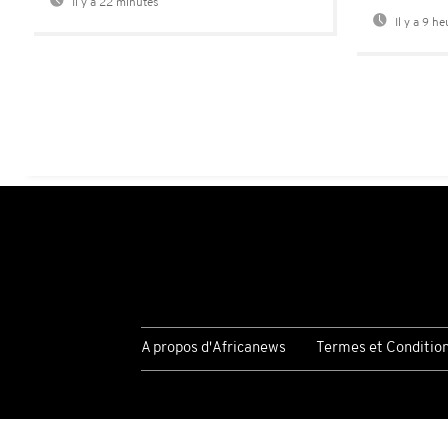
Il y a 22 minutes
Il y a 9 h
A propos d'Africanews
Termes et Conditio