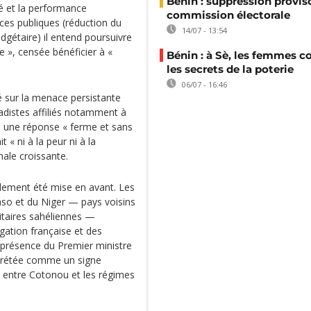
Bénin : suppression proviso
ité et la performance
commission électorale
ces publiques (réduction du
14/07 - 13:54
dgétaire) il entend poursuivre
ve », censée bénéficier à «
Bénin : à Sè, les femmes c
les secrets de la poterie
06/07 - 16:46
é sur la menace persistante
hadistes affiliés notamment à
mis une réponse « ferme et sans
 « ni à la peur ni à la
nale croissante.
lement été mise en avant. Les
aso et du Niger — pays voisins
itaires sahéliennes —
gation française et des
a présence du Premier ministre
rprétée comme un signe
s entre Cotonou et les régimes