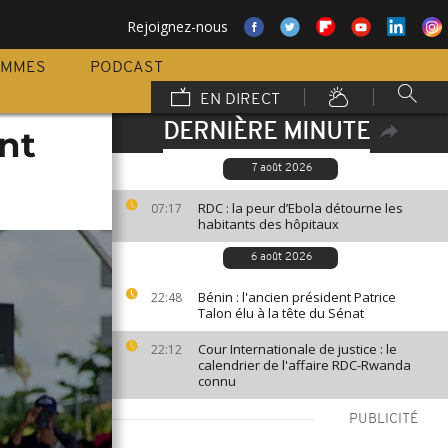
Rejoignez-nous
AMMES
PODCAST
EN DIRECT
DERNIÈRE MINUTE
nt
7 août 2026
RDC : la peur d’Ebola détourne les
07:17
habitants des hôpitaux
6 août 2026
Bénin : l'ancien président Patrice
22:48
Talon élu à la tête du Sénat
Cour Internationale de justice : le
22:12
calendrier de l'affaire RDC-Rwanda
connu
PUBLICITÉ