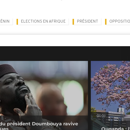
BÉNIN
ELECTIONS EN AFRIQUE
PRÉSIDENT
OPPOSITI
01:01
e du président Doumbouya ravive
ques
Ouganda : l'