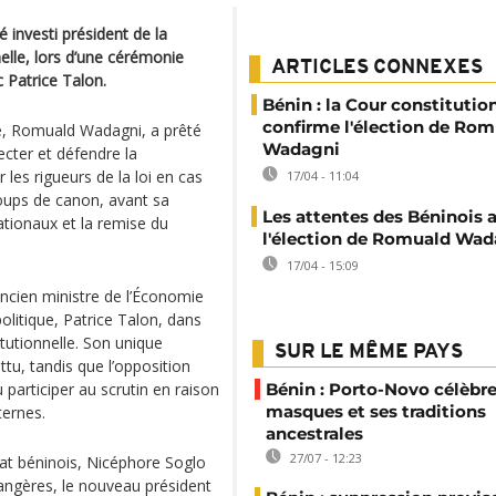
investi président de la
elle, lors d’une cérémonie
ARTICLES CONNEXES
 Patrice Talon.
Bénin : la Cour constitutio
confirme l'élection de Ro
e, Romuald Wadagni, a prêté
Wadagni
ecter et défendre la
ir les rigueurs de la loi en cas
17/04 - 11:04
coups de canon, avant sa
Les attentes des Béninois 
ionaux et la remise du
l'élection de Romuald Wad
17/04 - 15:09
’ancien ministre de l’Économie
olitique, Patrice Talon, dans
tutionnelle. Son unique
SUR LE MÊME PAYS
tu, tandis que l’opposition
 participer au scrutin en raison
Bénin : Porto-Novo célèbre
masques et ses traditions
ternes.
ancestrales
27/07 - 12:23
at béninois, Nicéphore Soglo
angères, le nouveau président