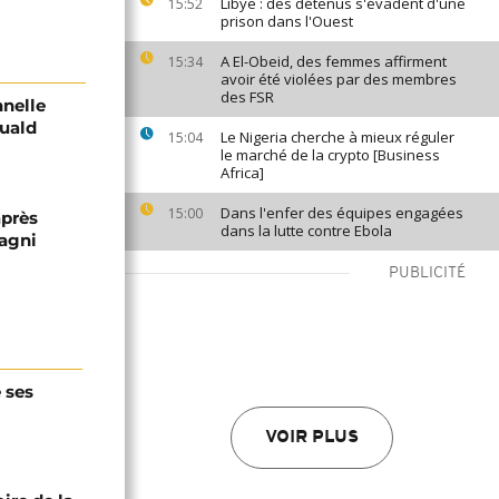
Libye : des détenus s'évadent d'une
15:52
prison dans l'Ouest
A El-Obeid, des femmes affirment
15:34
avoir été violées par des membres
des FSR
nnelle
muald
Le Nigeria cherche à mieux réguler
15:04
le marché de la crypto [Business
Africa]
Dans l'enfer des équipes engagées
15:00
après
dans la lutte contre Ebola
agni
PUBLICITÉ
 ses
VOIR PLUS