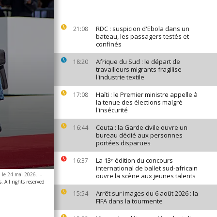
RDC : suspicion d'Ebola dans un
21:08
bateau, les passagers testés et
confinés
Afrique du Sud : le départ de
18:20
travailleurs migrants fragilise
l'industrie textile
Haïti : le Premier ministre appelle à
17:08
la tenue des élections malgré
l'insécurité
Ceuta : la Garde civile ouvre un
16:44
bureau dédié aux personnes
portées disparues
La 13ᵉ édition du concours
16:37
international de ballet sud-africain
, le 24 mai 2026.
-
ouvre la scène aux jeunes talents
. All rights reserved
Arrêt sur images du 6 août 2026 : la
15:54
FIFA dans la tourmente