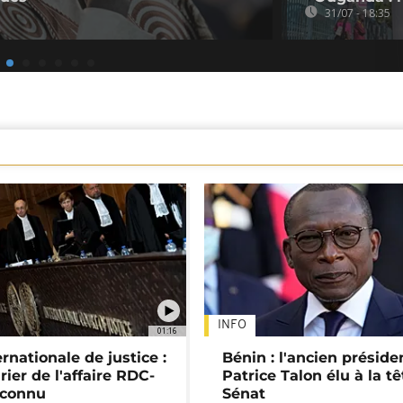
31/07 - 18:35
INFO
01:16
rnationale de justice :
Bénin : l'ancien préside
rier de l'affaire RDC-
Patrice Talon élu à la t
connu
Sénat