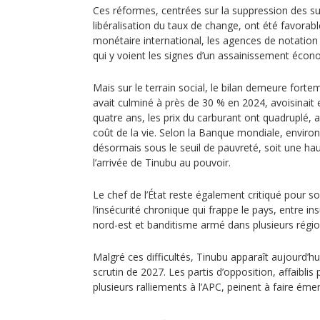
Ces réformes, centrées sur la suppression des su
libéralisation du taux de change, ont été favorab
monétaire international, les agences de notation 
qui y voient les signes d’un assainissement écon
Mais sur le terrain social, le bilan demeure fortem
avait culminé à près de 30 % en 2024, avoisinait
quatre ans, les prix du carburant ont quadruplé, 
coût de la vie. Selon la Banque mondiale, enviro
désormais sous le seuil de pauvreté, soit une ha
l’arrivée de Tinubu au pouvoir.
Le chef de l’État reste également critiqué pour s
l’insécurité chronique qui frappe le pays, entre ins
nord-est et banditisme armé dans plusieurs régio
Malgré ces difficultés, Tinubu apparaît aujourd’h
scrutin de 2027. Les partis d’opposition, affaiblis 
plusieurs ralliements à l’APC, peinent à faire émer