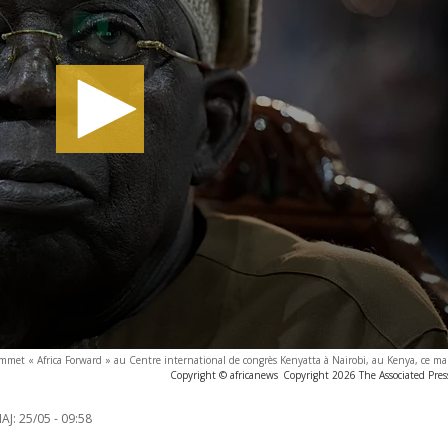
mmet « Africa Forward » au Centre international de congrès Kenyatta à Nairobi, au Kenya, ce m
Copyright © africanews
Copyright 2026 The Associated Press
AJ:
25/05 - 09:58