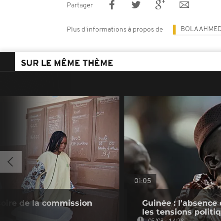
Partager
BOLA AHMED
Plus d'informations à propos de
SUR LE MÊME THÈME
01:05
soire de la commission
Guinée : l'absenc
les tensions politi
05/08 - 14:28