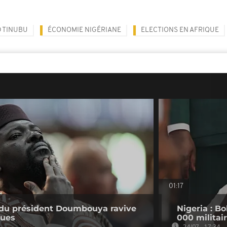
 TINUBU
ÉCONOMIE NIGÉRIANE
ELECTIONS EN AFRIQUE
01:17
e du président Doumbouya ravive
Nigeria : B
ques
000 militair
24/07 - 17:34