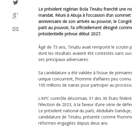
Le président nigérian Bola Tinubu franchit une n
mandat. Réuni à Abuja à l’occasion d’un sommet
anniversaire de son arrivée au pouvoir, le Congrè
parti au pouvoir, l’a officiellement désigné comme
présidentielle prévue début 2027.
Âgé de 73 ans, Tinubu avait remporté le scrutin pr
dont les résultats avaient été contestés sans suc
ses principaux adversaires.
Sa candidature a été validée à l’issue de primai
unique concurrent, l’homme d’affaires peu connu 
100 millions de nairas pour participer au processu
L’APC contrôle désormais 31 des 36 États fédérés
l’élection de 2023, à la faveur d’une série de défe
Le président national du parti, Abdullahi Ganduje,
candidature de Tinubu, présenté comme l’homme 
réformes engagées depuis deux ans.