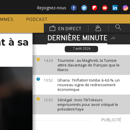
Rejoignez-nous
AMMES
PODCAST
EN DIRECT
DERNIÈRE MINUTE
t à sa
7 août 2026
Tourisme : au Maghreb, la Tunisie
14:24
attire davantage de français que le
Maroc
Ghana : l’inflation tombe à 4,6 %, un
13:52
nouveau signe de redressement
économique
Sénégal : trois TikTokeurs
12:53
emprisonnés pour avoir critiqué le
président Faye
PUBLICITÉ