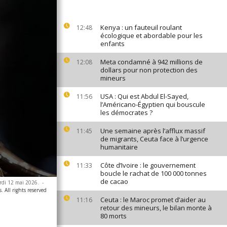
Kenya : un fauteuil roulant
12:48
écologique et abordable pour les
enfants
Meta condamné à 942 millions de
12:08
dollars pour non protection des
mineurs
USA : Qui est Abdul El-Sayed,
11:56
l’Américano-Égyptien qui bouscule
les démocrates ?
Une semaine après l’afflux massif
11:45
de migrants, Ceuta face à l’urgence
humanitaire
Côte d’Ivoire : le gouvernement
11:33
boucle le rachat de 100 000 tonnes
de cacao
ardi 12 mai 2026.
-
. All rights reserved
Ceuta : le Maroc promet d’aider au
11:16
retour des mineurs, le bilan monte à
80 morts