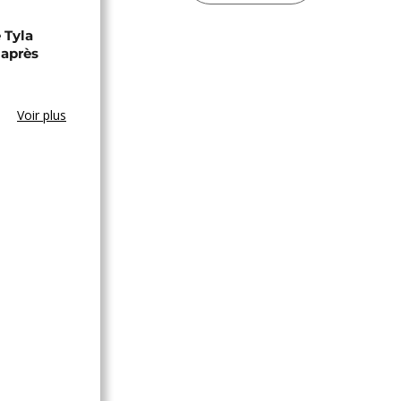
 Tyla
 après
Voir plus