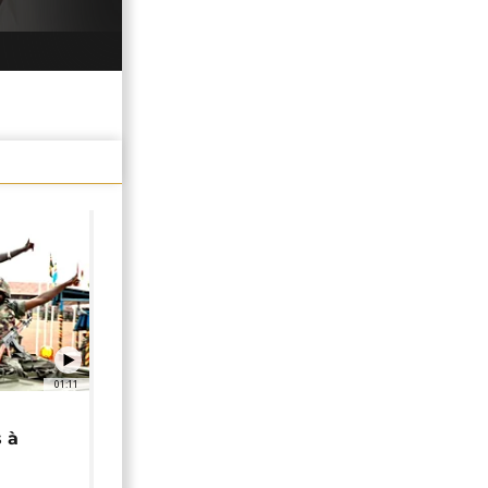
01:11
 à