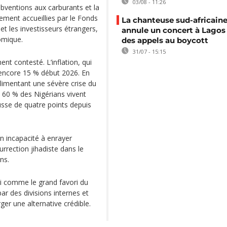
03/08 - 11:26
bventions aux carburants et la
lement accueillies par le Fonds
La chanteuse sud-africaine
et les investisseurs étrangers,
annule un concert à Lagos
omique.
des appels au boycott
31/07 - 15:15
ent contesté. L’inflation, qui
 encore 15 % début 2026. En
alimentant une sévère crise du
n 60 % des Nigérians vivent
usse de quatre points depuis
on incapacité à enrayer
urrection jihadiste dans le
ns.
ui comme le grand favori du
par des divisions internes et
ger une alternative crédible.