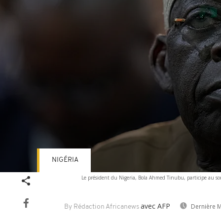
NIGÉRIA
Volume
Le président du Nigeria, Bola Ahmed Tinubu, participe au so
90%
avec AFP
Dernière M
By Rédaction Africanews