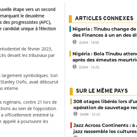
ouvelle étape vers un second
 marquant le deuxième
ARTICLES CONNEXES
s des progressistes (APC),
 candidat unique à l’élection
Nigeria : Tinubu change de
des Finances à un an des é
22/04 - 16:00
ésidentiel de février 2023,
Nigéria : Bola Tinubu atten
cès devant les tribunaux par
après des émeutes meurtri
02/04 - 15:25
res largement symboliques. Son
Stanley Osifo, avait déboursé
s interne.
SUR LE MÊME PAYS
308 otages libérés lors d’u
 nigérians, contre 21 lors de
opération de sauvetage re
ctions au sein de l’opposition.
 a officiellement entériné la
06/08 - 12:23
appelé à poursuivre les
Jazz Across Continents : à 
jazz rassemble les cultures