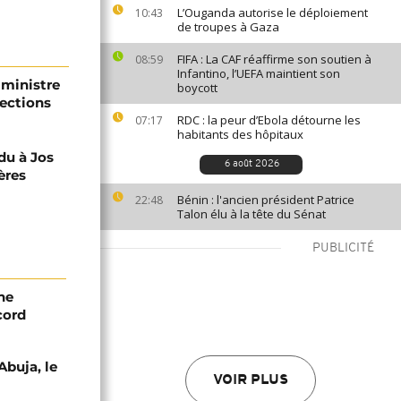
L’Ouganda autorise le déploiement
10:43
de troupes à Gaza
FIFA : La CAF réaffirme son soutien à
08:59
Infantino, l’UEFA maintient son
 ministre
boycott
lections
RDC : la peur d’Ebola détourne les
07:17
habitants des hôpitaux
du à Jos
6 août 2026
ères
Bénin : l'ancien président Patrice
22:48
Talon élu à la tête du Sénat
PUBLICITÉ
ne
cord
Abuja, le
VOIR PLUS