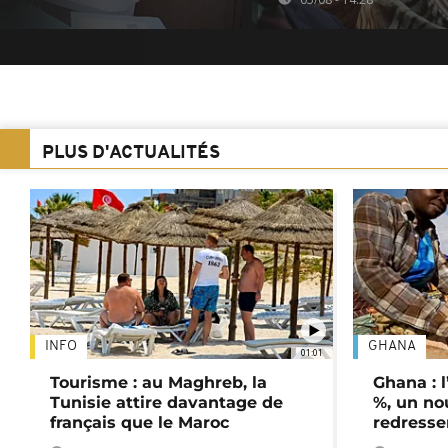
PLUS D'ACTUALITÉS
INFO
GHANA
01:01
Tourisme : au Maghreb, la
Ghana : l
Tunisie attire davantage de
%, un no
français que le Maroc
redress