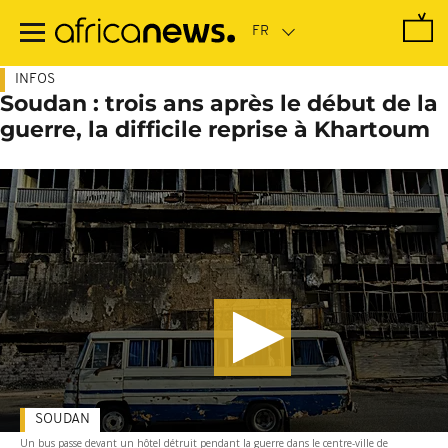
Passer
au
contenu
principal
INFOS
Soudan : trois ans après le début de la
guerre, la difficile reprise à Khartoum
SOUDAN
Un bus passe devant un hôtel détruit pendant la guerre dans le centre-ville de