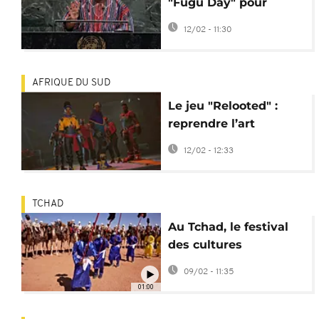
"Fugu Day" pour
promouvoir sa tenue
12/02 - 11:30
traditionnelle
AFRIQUE DU SUD
Le jeu "Relooted" :
reprendre l’art
africain, manette en
12/02 - 12:33
main
TCHAD
Au Tchad, le festival
des cultures
sahariennes réunit les
09/02 - 11:35
nations du désert
01:00