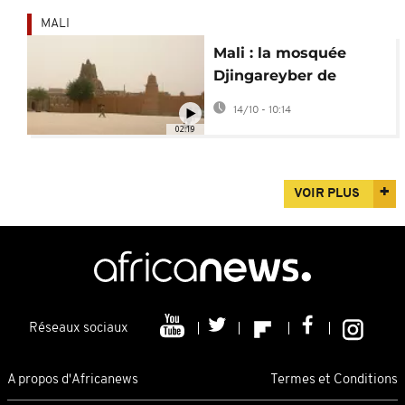
MALI
Mali : la mosquée
Djingareyber de
Tombouctou célèbre
14/10 - 10:14
ses 700 ans
02:19
VOIR PLUS
Réseaux sociaux
A propos d'Africanews
Termes et Conditions