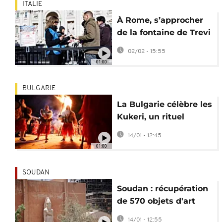
ITALIE
À Rome, s’approcher
de la fontaine de Trevi
coûte désormais 2 €
02/02 - 15:55
01:00
BULGARIE
La Bulgarie célèbre les
Kukeri, un rituel
ancestral au cœur de
14/01 - 12:45
l’hiver
01:00
SOUDAN
Soudan : récupération
de 570 objets d'art
pillés pendant la
14/01 - 12:55