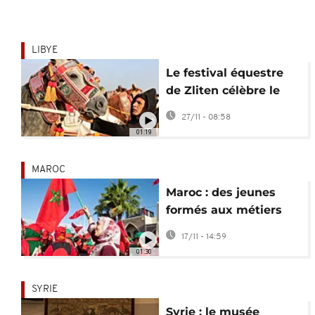
LIBYE
Le festival équestre
de Zliten célèbre le
patrimoine de la Libye
27/11 - 08:58
01:19
MAROC
Maroc : des jeunes
formés aux métiers
traditionnels en péril
17/11 - 14:59
01:30
SYRIE
Syrie : le musée