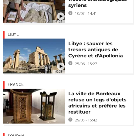
syriens
10/07 - 14:41
01:29
LIBYE
Libye : sauver les
trésors antiques de
Cyrène et d’Apollonia
25/06 - 15:27
02:25
FRANCE
La ville de Bordeaux
refuse un legs d'objets
africains et préfère les
restituer
29/05 - 15:42