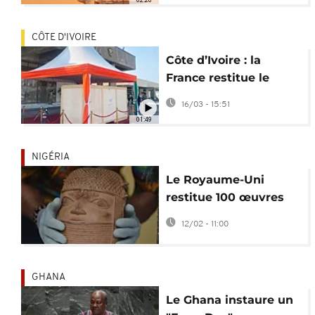
de Méroé
CÔTE D'IVOIRE
Côte d’Ivoire : la
France restitue le
tambour sacré Djidji
16/03 - 15:51
Ayôkwé
01:49
NIGÉRIA
Le Royaume-Uni
restitue 100 œuvres
africaines pillées au
12/02 - 11:00
Nigeria
GHANA
Le Ghana instaure un