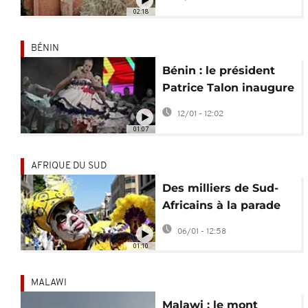
guerre
02:18
BÉNIN
Bénin : le président
Patrice Talon inaugure
les Vodun Days à
12/01 - 12:02
Ouidah
01:07
AFRIQUE DU SUD
Des milliers de Sud-
Africains à la parade
annuelle des
06/01 - 12:58
ménestrels
01:10
MALAWI
Malawi : le mont