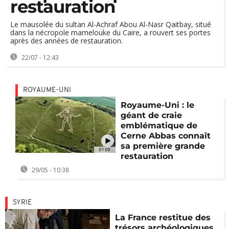
restauration
Le mausolée du sultan Al-Achraf Abou Al-Nasr Qaitbay, situé
dans la nécropole mamelouke du Caire, a rouvert ses portes
après des années de restauration.
22/07 - 12:43
ROYAUME-UNI
Royaume-Uni : le
géant de craie
emblématique de
Cerne Abbas connaît
sa première grande
01:00
restauration
29/05 - 10:38
SYRIE
La France restitue des
trésors archéologiques