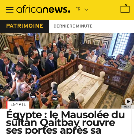
Passer
au
contenu
principal
PATRIMOINE
DERNIÈRE MINUTE
EGYPTE
01:41
Égypte : le Mausolée du
sultan Qaitbay rouvre
ses portes après sa