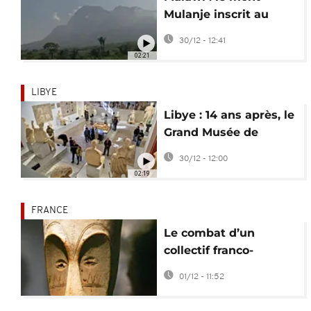
Mulanje inscrit au
patrimoine mondial
30/12 - 12:41
de l’UNESCO
02:21
LIBYE
Libye : 14 ans après, le
Grand Musée de
Tripoli rouvre ses
30/12 - 12:00
portes
02:19
FRANCE
Le combat d’un
collectif franco-
gabonais pour
01/12 - 11:52
récupérer un masque
Ngil