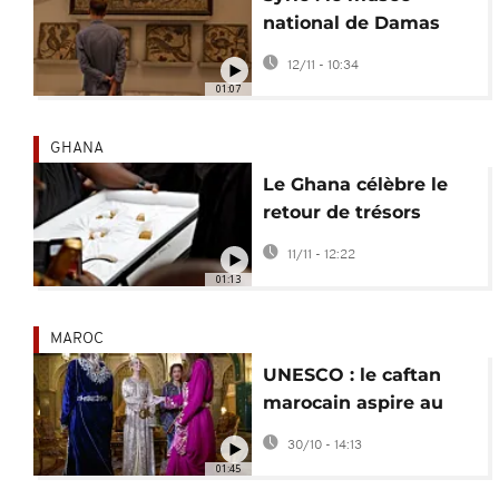
national de Damas
cambriolé
12/11 - 10:34
01:07
GHANA
Le Ghana célèbre le
retour de trésors
ashantis pillés
11/11 - 12:22
pendant la
01:13
colonisation
MAROC
UNESCO : le caftan
marocain aspire au
statut de patrimoine
30/10 - 14:13
mondial
01:45