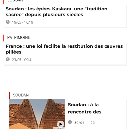
SOUDAN
Soudan : les épées Kaskara, une "tradition
sacrée" depuis plusieurs siècles
19/05 - 16:19
PATRIMOINE
France : une loi facilite la restitution des œuvres
pillées
23/05 - 09:41
SOUDAN
Soudan : à la
rencontre des
gardiens des
30/04 - 11:52
anciennes pyramides
02:20