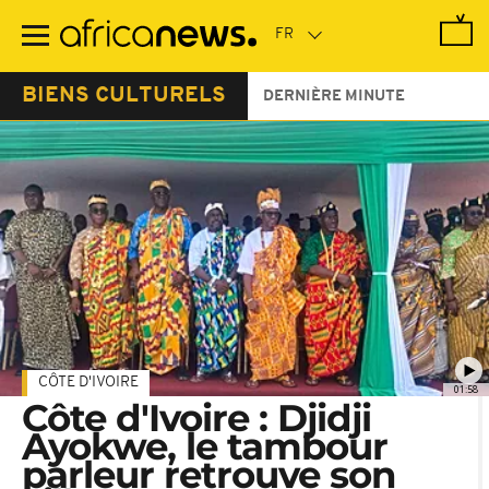
Passer
au
contenu
principal
BIENS CULTURELS
DERNIÈRE MINUTE
CÔTE D'IVOIRE
01:58
Côte d'Ivoire : Djidji
Ayokwe, le tambour
parleur retrouve son