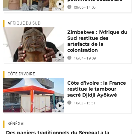
09/06 - 14:05
02:29
AFRIQUE DU SUD
Zimbabwe : l'Afrique du
Sud restitue des
artefacts de la
colonisation
16/04 - 19:09
01:28
CÔTE D'IVOIRE
Côte d’Ivoire : la France
restitue le tambour
sacré Djidji Ayôkwé
16/03 - 15:51
01:49
SÉNÉGAL
Des paniers traditionnels du Sénégal à la