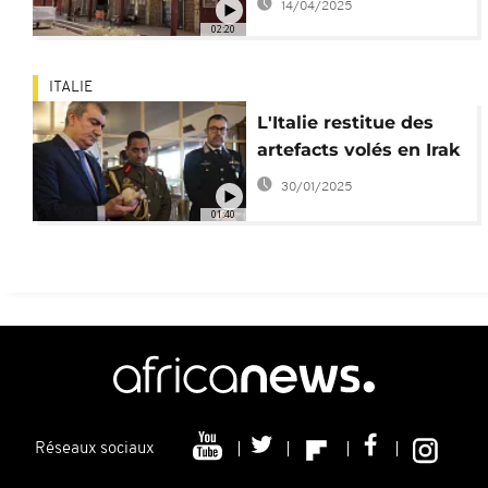
14/04/2025
guerre
02:20
ITALIE
L'Italie restitue des
artefacts volés en Irak
30/01/2025
01:40
Réseaux sociaux