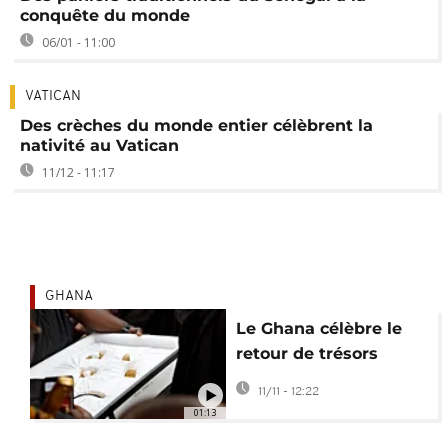
conquête du monde
06/01 - 11:00
VATICAN
Des crèches du monde entier célèbrent la
nativité au Vatican
11/12 - 11:17
GHANA
Le Ghana célèbre le
retour de trésors
ashantis pillés
11/11 - 12:22
pendant la
01:13
colonisation