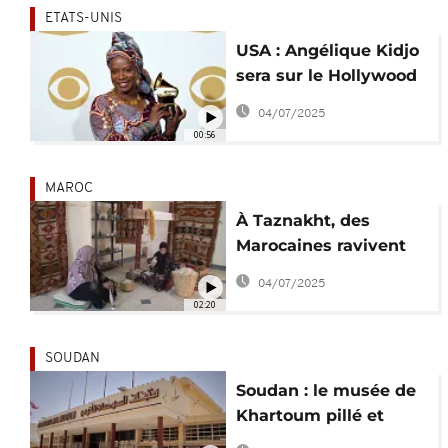
ETATS-UNIS
USA : Angélique Kidjo
sera sur le Hollywood
Walk of Fame en 2026
04/07/2025
00:56
MAROC
À Taznakht, des
Marocaines ravivent
l’héritage du tapis
04/07/2025
Ouaouzguit
02:20
SOUDAN
Soudan : le musée de
Khartoum pillé et
détruit après 2 ans de