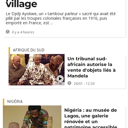
village
Le Djidji Ayokwe, un « tambour parleur » sacré qui avait été
pillé par les troupes coloniales françaises en 1916, puis
emporté en France, est ...
Il y a 4 heures
AFRIQUE DU SUD
Un tribunal sud-
africain autorise la
vente d'objets liés à
Mandela
26/01 - 12:30
01:10
NIGÉRIA
Nigéria : au musée de
Lagos, une galerie
rénovée et un
patrimoine accessible