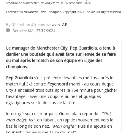
Stadium de Manchester, en Angleterre, le 26 novembre 2024
-
Copyright © africanews
Dave Thompson/Copyright 2024 The AP. All rights reserved
avec AP
By Rédaction Africanews
Dernière MAJ:
27/11/2024
Le manager de Manchester City, Pep Guardiola, a tenu à
clarifier une boutade qu'il avait faite sur l'envie de se faire
du mal après le match de son équipe en Ligue des
champions.
Pep Guardiola
s'est présenté devant les médias après le
match nul 3-3 contre
Feyenoord
mardi - au cours duquel
City a encaissé trois buts après la 75e minute pour gâcher
l'avantage - avec une coupure au nez et quelques
égratignures sur le dessus de la tête.
Interrogé sur ces marques, Guardiola a répondu :
"Oui,
mon doigt. Ici"
, en faisant un rapide mouvement vers le
bas le long de son nez.
"Mon ongle"
. Puis il a ajouté en
souriant :
"Je veux me faire du mal"
.