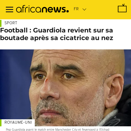
Passer
au
contenu
principal
SPORT
Football : Guardiola revient sur sa
boutade après sa cicatrice au nez
ROYAUME-UNI
Pep Guardiola avant le match entre Manchester City et Feyenoord à l'Etihad