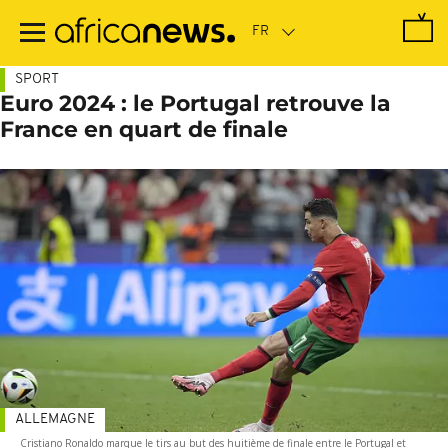
Passer
au
contenu
principal
SPORT
Euro 2024 : le Portugal retrouve la
France en quart de finale
ALLEMAGNE
Cristiano Ronaldo marque le tirs au but des huitième de finale entre le Portugal et