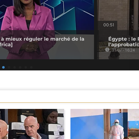
00:51
 à mieux réguler le marché de la
Égypte : le 
rica]
l'approbati
31/07 - 16:24