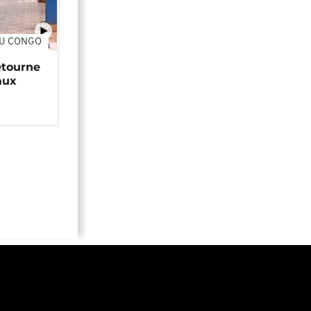
DU CONGO
01:34
étourne
aux