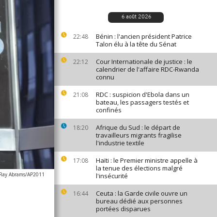
6 août 2026
Bénin : l'ancien président Patrice
22:48
Talon élu à la tête du Sénat
Cour Internationale de justice : le
22:12
calendrier de l'affaire RDC-Rwanda
connu
RDC : suspicion d'Ebola dans un
21:08
bateau, les passagers testés et
confinés
Afrique du Sud : le départ de
18:20
travailleurs migrants fragilise
l'industrie textile
Haïti : le Premier ministre appelle à
17:08
la tenue des élections malgré
Ray Abrams/AP2011
l'insécurité
Ceuta : la Garde civile ouvre un
16:44
bureau dédié aux personnes
portées disparues