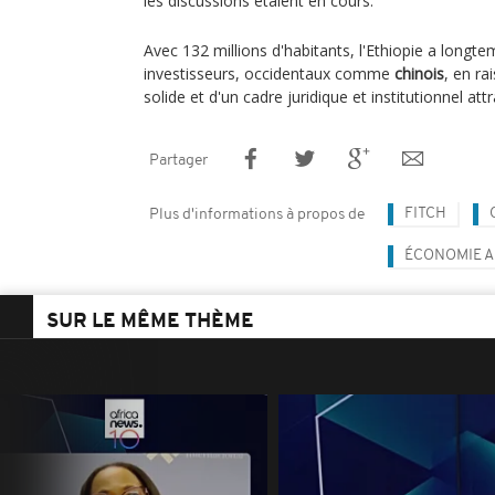
les discussions étaient en cours.
Avec 132 millions d'habitants, l'Ethiopie a longte
investisseurs, occidentaux comme
chinois
, en ra
solide et d'un cadre juridique et institutionnel attra
Partager
FITCH
Plus d'informations à propos de
ÉCONOMIE A
SUR LE MÊME THÈME