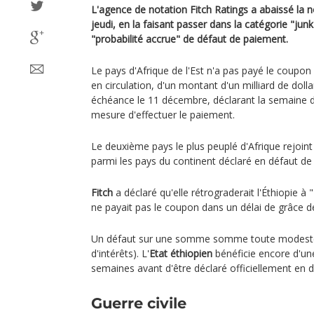
L'agence de notation Fitch Ratings a abaissé la no
jeudi, en la faisant passer dans la catégorie "ju
"probabilité accrue" de défaut de paiement.
Le pays d'Afrique de l'Est n'a pas payé le coupo
en circulation, d'un montant d'un milliard de dollar
échéance le 11 décembre, déclarant la semaine der
mesure d'effectuer le paiement.
Le deuxième pays le plus peuplé d'Afrique rejoin
parmi les pays du continent déclaré en défaut d
Fitch
a déclaré qu'elle rétrograderait l'Éthiopie à "
ne payait pas le coupon dans un délai de grâce d
Un défaut sur une somme somme toute modeste (
d'intérêts). L'
Etat éthiopien
bénéficie encore d'un
semaines avant d'être déclaré officiellement en 
Guerre civile