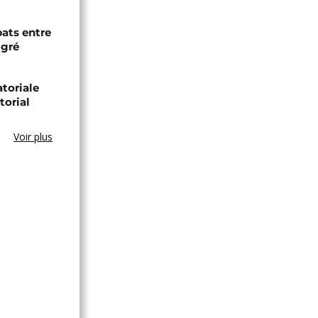
bats entre
igré
toriale
torial
Voir plus