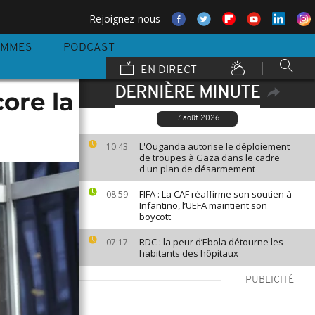
Rejoignez-nous
AMMES
PODCAST
EN DIRECT
DERNIÈRE MINUTE
ore la
7 août 2026
L'Ouganda autorise le déploiement
10:43
de troupes à Gaza dans le cadre
d'un plan de désarmement
FIFA : La CAF réaffirme son soutien à
08:59
Infantino, l’UEFA maintient son
boycott
RDC : la peur d’Ebola détourne les
07:17
habitants des hôpitaux
PUBLICITÉ