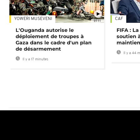
YOWERI MUSEVENI
CAF
01:11
L'Ouganda autorise le
FIFA : L
déploiement de troupes à
soutien à
Gaza dans le cadre d'un plan
maintien
de désarmement
Il y a 44 
Il y a 17 minutes