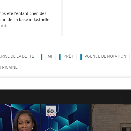
mps été l'enfant chéri des
ison de sa base industrielle
ctif.
CRISE DE LA DETTE
FMI
PRÊT
AGENCE DE NOTATION
FRICAINE