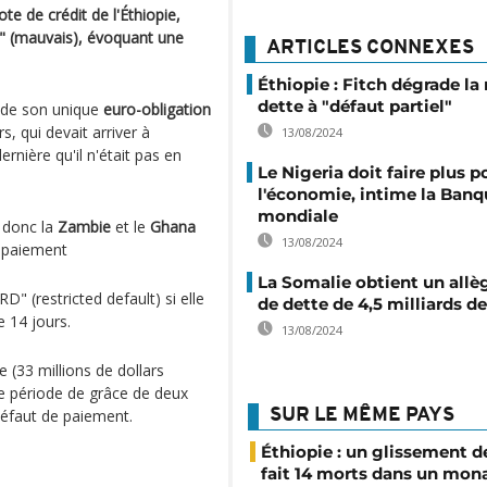
te de crédit de l'Éthiopie,
nk" (mauvais), évoquant une
ARTICLES CONNEXES
Éthiopie : Fitch dégrade la 
dette à "défaut partiel"
n de son unique
euro-obligation
s, qui devait arriver à
13/08/2024
nière qu'il n'était pas en
Le Nigeria doit faire plus p
l'économie, intime la Banq
mondiale
t donc la
Zambie
et le
Ghana
13/08/2024
e paiement
La Somalie obtient un all
RD" (restricted default) si elle
de dette de 4,5 milliards de
e 14 jours.
13/08/2024
33 millions de dollars
e période de grâce de deux
défaut de paiement.
SUR LE MÊME PAYS
Éthiopie : un glissement de
fait 14 morts dans un mon