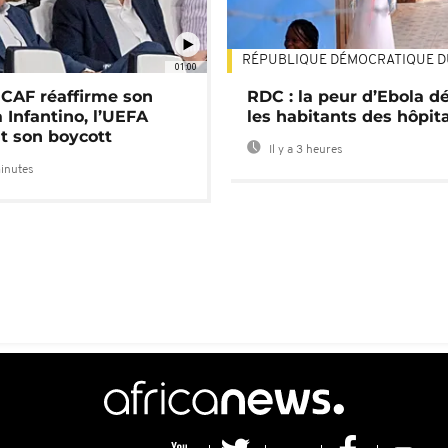
RÉPUBLIQUE DÉMOCRATIQUE 
01:00
a CAF réaffirme son
RDC : la peur d’Ebola d
 Infantino, l’UEFA
les habitants des hôpit
t son boycott
Il y a 3 heures
minutes