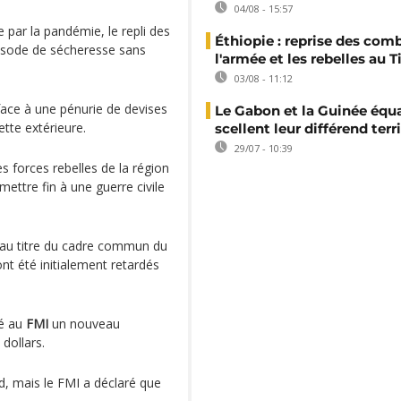
04/08 - 15:57
par la pandémie, le repli des
Éthiopie : reprise des com
pisode de sécheresse sans
l'armée et les rebelles au T
03/08 - 11:12
e face à une pénurie de devises
Le Gabon et la Guinée équa
ette extérieure.
scellent leur différend terri
29/07 - 10:39
 forces rebelles de la région
ettre fin à une guerre civile
 au titre du cadre commun du
nt été initialement retardés
dé au
FMI
un nouveau
 dollars.
d, mais le FMI a déclaré que