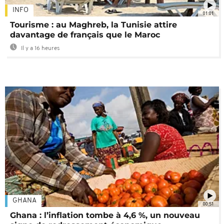
INFO
01:01
Tourisme : au Maghreb, la Tunisie attire
davantage de français que le Maroc
Il y a 16 heures
GHANA
00:51
Ghana : l’inflation tombe à 4,6 %, un nouveau