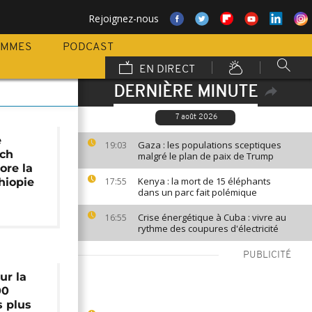
Rejoignez-nous
AMMES
PODCAST
EN DIRECT
DERNIÈRE MINUTE
7 août 2026
e
Gaza : les populations sceptiques
19:03
tch
malgré le plan de paix de Trump
ore la
Kenya : la mort de 15 éléphants
hiopie
17:55
dans un parc fait polémique
Crise énergétique à Cuba : vivre au
16:55
rythme des coupures d'électricité
PUBLICITÉ
ur la
00
s plus