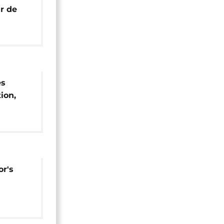
r de
ays
es
ion,
sa
r's
abon