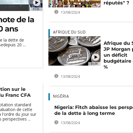
réputés" ?
01:16
13/08/2024
note de la
0 ans
AFRIQUE DU SUD
e la dette de
Afrique du 
edepuis 20 ...
JP Morgan 
un déficit
budgétaire 
01:09
%
13/08/2024
ion sur le
u Franc CFA
NIGÉRIA
otation standard
Nigeria: Fitch abaisse les persp
aluation de cette
de la dette à long terme
l'ordre du jour sur
perspectives ...
13/08/2024