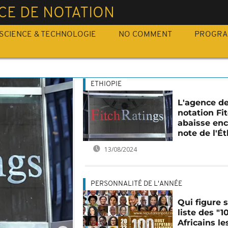
CE DE NOTATION
SCIENCE & TECHNOLOGIE
NO COMMENT
PROGR
ETHIOPIE
L'agence d
notation Fi
abaisse enc
note de l'Ét
13/08/2024
PERSONNALITÉ DE L'ANNÉE
Qui figure s
liste des "1
Africains le