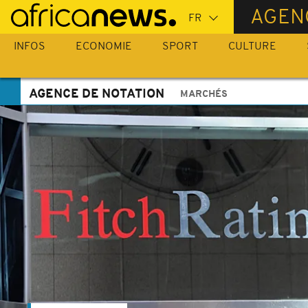
Passer
AGEN
au
contenu
INFOS
ECONOMIE
SPORT
CULTURE
principal
AGENCE DE NOTATION
MARCHÉS