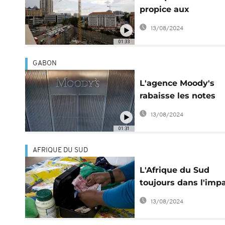
propice aux
investissements
13/08/2024
01:33
GABON
L'agence Moody's
rabaisse les notes
souveraines du Gab
13/08/2024
et du Congo
01:31
AFRIQUE DU SUD
L'Afrique du Sud
toujours dans l'imp
financière
13/08/2024