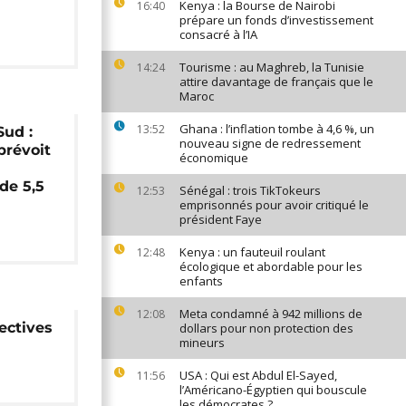
Kenya : la Bourse de Nairobi
16:40
prépare un fonds d’investissement
consacré à l’IA
Tourisme : au Maghreb, la Tunisie
14:24
attire davantage de français que le
Maroc
Ghana : l’inflation tombe à 4,6 %, un
13:52
Sud :
nouveau signe de redressement
prévoit
économique
de 5,5
Sénégal : trois TikTokeurs
12:53
emprisonnés pour avoir critiqué le
président Faye
Kenya : un fauteuil roulant
12:48
écologique et abordable pour les
enfants
Meta condamné à 942 millions de
12:08
ectives
dollars pour non protection des
mineurs
USA : Qui est Abdul El-Sayed,
11:56
l’Américano-Égyptien qui bouscule
les démocrates ?