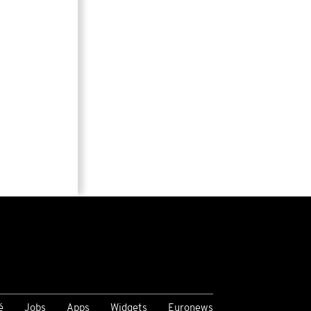
é
Jobs
Apps
Widgets
Euronews