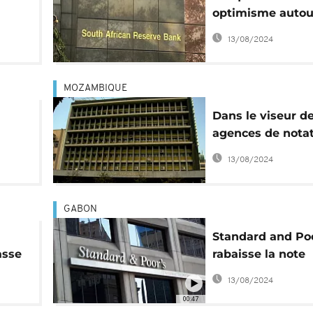
optimisme autou
l'économie du p
13/08/2024
MOZAMBIQUE
Dans le viseur d
agences de notat
on
Maputo dévalue 
13/08/2024
monnaie
GABON
Standard and Poo
asse
rabaisse la note
souveraine du G
13/08/2024
00:47