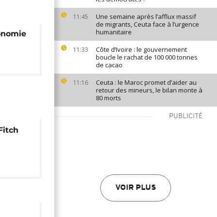
Une semaine après l’afflux massif
11:45
de migrants, Ceuta face à l’urgence
humanitaire
conomie
Côte d’Ivoire : le gouvernement
11:33
boucle le rachat de 100 000 tonnes
de cacao
Ceuta : le Maroc promet d’aider au
11:16
retour des mineurs, le bilan monte à
80 morts
PUBLICITÉ
Fitch
 à
VOIR PLUS