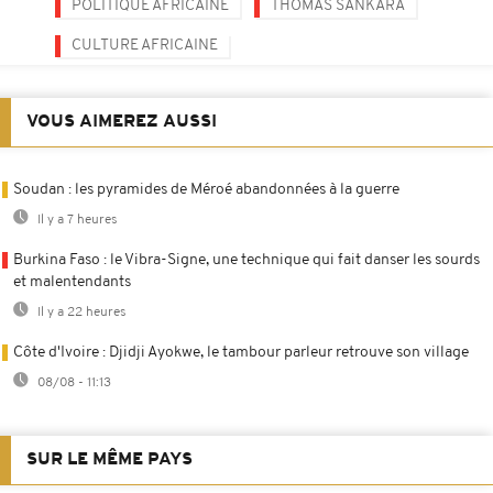
POLITIQUE AFRICAINE
THOMAS SANKARA
CULTURE AFRICAINE
VOUS AIMEREZ AUSSI
Soudan : les pyramides de Méroé abandonnées à la guerre
Il y a 7 heures
Burkina Faso : le Vibra-Signe, une technique qui fait danser les sourds
et malentendants
Il y a 22 heures
Côte d'Ivoire : Djidji Ayokwe, le tambour parleur retrouve son village
08/08 - 11:13
SUR LE MÊME PAYS