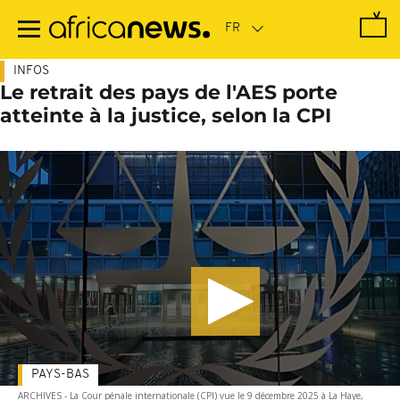
Passer
au
contenu
principal
INFOS
Le retrait des pays de l'AES porte
atteinte à la justice, selon la CPI
PAYS-BAS
ARCHIVES - La Cour pénale internationale (CPI) vue le 9 décembre 2025 à La Haye,