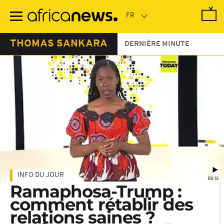
Passer
au
contenu
principal
THOMAS SANKARA
DERNIÈRE MINUTE
INFO DU JOUR
08:16
Ramaphosa-Trump :
comment rétablir des
relations saines ?