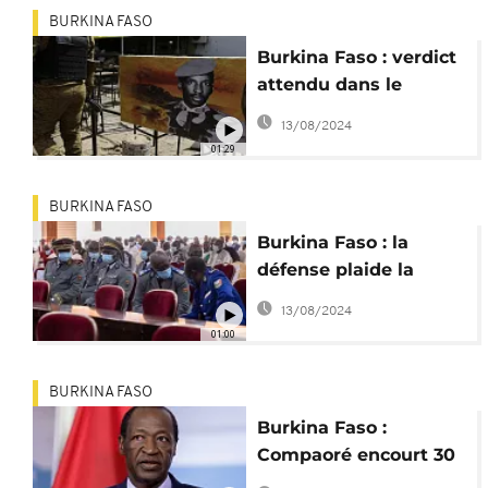
BURKINA FASO
Burkina Faso : verdict
attendu dans le
"procès Sankara"
13/08/2024
01:29
BURKINA FASO
Burkina Faso : la
défense plaide la
relaxe dans le "procès
13/08/2024
Sankara"
01:00
BURKINA FASO
Burkina Faso :
Compaoré encourt 30
ans de prison dans le