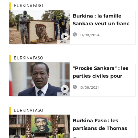
BURKINA FASO
Burkina : la famille
Sankara veut un franc
symbolique en
13/08/2024
compensation
00:59
BURKINA FASO
"Procès Sankara" : les
parties civiles pour
l'extradition de
13/08/2024
Compaoré
01:05
BURKINA FASO
Burkina Faso : les
partisans de Thomas
Sankara réagissent au