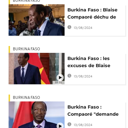
BURKINA FASO
Burkina Faso : Blaise
Compaoré déchu de
son titre de Docteur
13/08/2024
BURKINA FASO
Burkina Faso : les
excuses de Blaise
Compaoré divisent
13/08/2024
l'opinion
01:55
BURKINA FASO
Burkina Faso :
Compaoré "demande
pardon" à la famille de
13/08/2024