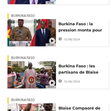
Thomas Sankara
01:19
BURKINA FASO
Burkina Faso : la
pression monte pour
l'arrestation de Blaise
13/08/2024
Compaoré
01:37
BURKINA FASO
Burkina Faso : les
partisans de Blaise
Compaoré saluent son
13/08/2024
retour
01:27
BURKINA FASO
Blaise Compaoré de