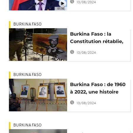
13/08/2024
procès Sankara
01:16
BURKINA FASO
Burkina Faso : la
Constitution rétablie,
le "procès Sankara"
13/08/2024
reprend
BURKINA FASO
Burkina Faso : de 1960
à 2022, une histoire
jalonnée de coups
13/08/2024
d'Etat
BURKINA FASO