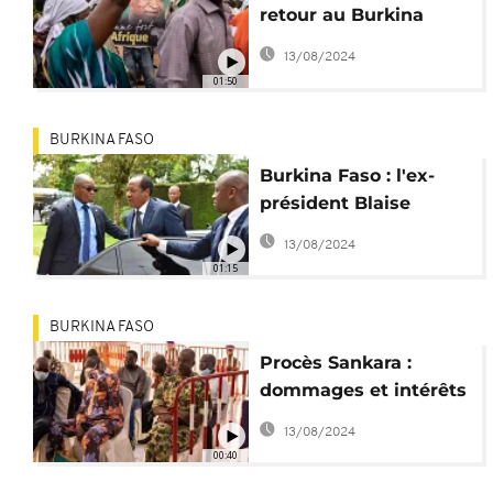
retour au Burkina
Faso après 8 ans d'exil
13/08/2024
01:50
BURKINA FASO
Burkina Faso : l'ex-
président Blaise
Compaoré attendu à
13/08/2024
Ouagadougou
01:15
BURKINA FASO
Procès Sankara :
dommages et intérêts
records pour les
13/08/2024
coupables
00:40