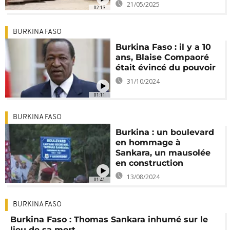
21/05/2025
02:13
BURKINA FASO
Burkina Faso : il y a 10
ans, Blaise Compaoré
était évincé du pouvoir
31/10/2024
01:11
BURKINA FASO
Burkina : un boulevard
en hommage à
Sankara, un mausolée
en construction
13/08/2024
01:41
BURKINA FASO
Burkina Faso : Thomas Sankara inhumé sur le
lieu de sa mort