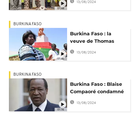
13/08/2024
verdict
01:44
BURKINA FASO
Burkina Faso : la
veuve de Thomas
Sankara satisfaite des
13/08/2024
condamnations
01:40
BURKINA FASO
Burkina Faso : Blaise
Compaoré condamné
à vie dans le "procès
13/08/2024
Sankara"
01:16