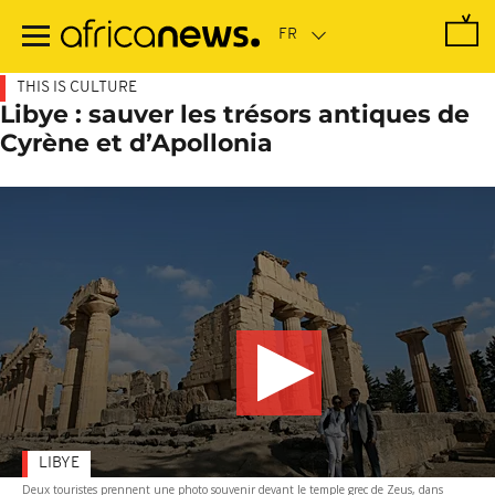
Passer
au
contenu
principal
THIS IS CULTURE
Libye : sauver les trésors antiques de
Cyrène et d’Apollonia
LIBYE
Deux touristes prennent une photo souvenir devant le temple grec de Zeus, dans