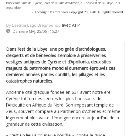
l'ancienne ville de Cyrène, près de la ville d'al-Bayda, au nord-est de la Libye, le 9
septembre
-
Copyright © africanews
Copyright 2007 AP. All rights reserved.
avec AFP
By Laetitia Lago Dregnounou
Dernière MAJ:
25/06 - 15:27
Dans l’est de la Libye, une poignée d’archéologues,
d’experts et de bénévoles s’emploie à préserver les
vestiges antiques de Cyrène et d’Apollonia, deux sites
majeurs du patrimoine mondial durement éprouvés ces
dernières années par les conflits, les pillages et les
catastrophes naturelles.
Ancienne cité grecque fondée en 631 avant notre ère,
Cyrène fut l’un des centres les plus florissants de
l’Antiquité en Afrique du Nord. Son imposant temple de
Zeus, souvent comparé au Parthénon d’Athènes et même
légèrement plus vaste, témoigne encore aujourd’hui de la
grandeur de cette civilisation.
« C’est un lieu à couper le souffle », confie le guide