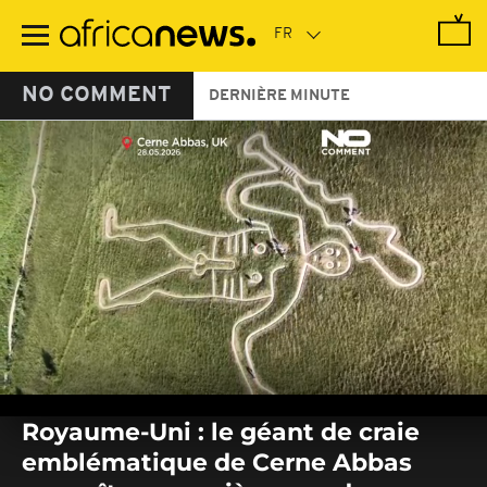
Passer
au
contenu
principal
NO COMMENT
DERNIÈRE MINUTE
0
seconds
Royaume-Uni : le géant de craie
of
0
emblématique de Cerne Abbas
seconds