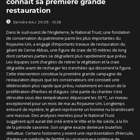
connaît sa première grande
restauration
Dernière MAJ:
29/05 - 10:38
Dans le sud-ouest de l’Angleterre, le National Trust, une fondation
de conservation du patrimoine parmi les plus importantes du
Royaume-Uni, a engagé d’importants travaux de restauration du
géant de Cerne Abbas, une figure de craie de 55 mètres de long
dont certaines parties se dégradent plus rapidement que prévu.
Les équipes sont chargées de retirer la végétation et la craie
dégradée avant de recharger les tranchées qui dessinent la figure.
Cette intervention constitue la première grande campagne de
restauration depuis que les conservateurs ont constaté une
détérioration plus rapide que prévu, notamment en raison de la
prolifération d’herbes et d’algues. Une partie du chantier s’est
déroulée sous des températures dépassant les 30 °C, un niveau
exceptionnel pour un mois de mai au Royaume-Uni. Longtemps
entouré de mystère, le géant représente un homme nu brandissant
une massue. Des analyses menées pour le National Trust
suggèrent qu’il aurait été créé entre le VIIIe et le XIe siècle, à la fin
de la période saxonne. Son origine exacte demeure toutefois
débattue. Certains historiens y voient une représentation d’Hercule,
d’autres un symbole de fertilité ou un marqueur politique de