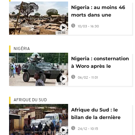
Nigeria : au moins 46
morts dans une
attaque dans l’État du
10/03 - 16:30
Niger
00:55
NIGÉRIA
Nigeria : consternation
à Woro après le
massacre de 162
06/02 - 11:01
personnes
00:54
AFRIQUE DU SUD
Afrique du Sud : le
bilan de la dernière
fusillade grimpe à 10
24/12 - 10:15
morts