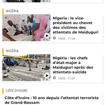
01:14
NIGÉRIA
Nigeria : le vice-
président au chevet
des victimes des
attentats de Maiduguri
19/03 - 11:04
01:35
NIGÉRIA
Nigéria : les chefs
d'état-major à
Maiduguri après des
attentats-suicide
19/03 - 11:07
01:30
CÔTE D'IVOIRE
Côte d’Ivoire : 10 ans depuis l’attentat terroriste
de Grand-Bassam