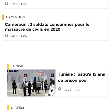
13/03 - 13:28
CAMEROUN
Cameroun : 3 soldats condamnés pour le
massacre de civils en 2020
04/03 - 14:42
TUNISIE
Tunisie : jusqu’à 15 ans
de prison pour
l’attaque de la
10/03 - 14:13
synagogue de la
01:15
Ghriba
NIGÉRIA