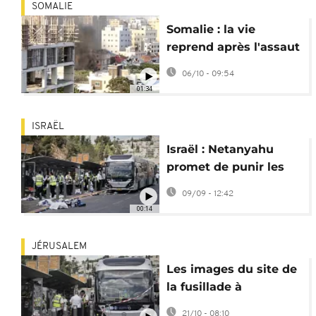
SOMALIE
Somalie : la vie
reprend après l'assaut
contre la prison de
06/10 - 09:54
Godka Jilacow
01:34
ISRAËL
Israël : Netanyahu
promet de punir les
auteurs de l'attentat à
09/09 - 12:42
Jérusalem
00:14
JÉRUSALEM
Les images du site de
la fusillade à
Jérusalem qui a fait
21/10 - 08:10