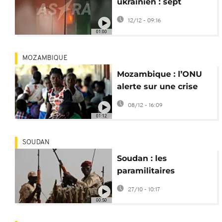
ukrainien : sept
blessés à Tver, en
12/12 - 09:16
Russie, incendie et
01:00
évacuation
MOZAMBIQUE
Mozambique : l’ONU
alerte sur une crise
humanitaire majeure
08/12 - 16:09
01:12
SOUDAN
Soudan : les
paramilitaires
revendiquent le
27/10 - 10:17
contrôle d'el-Fasher
00:50