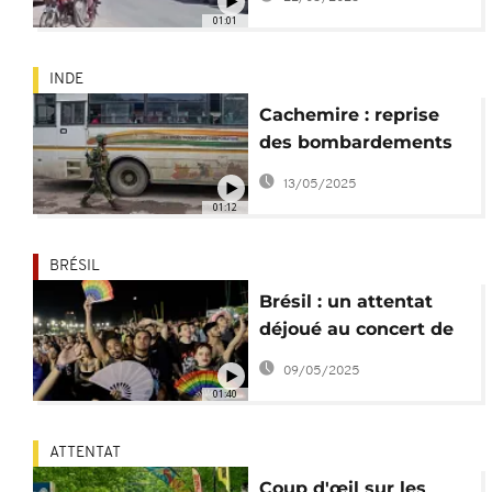
scolaire
01:01
INDE
Cachemire : reprise
des bombardements
entre l’Inde et le
13/05/2025
Pakistan
01:12
BRÉSIL
Brésil : un attentat
déjoué au concert de
Lady Gaga
09/05/2025
01:40
ATTENTAT
Coup d'œil sur les