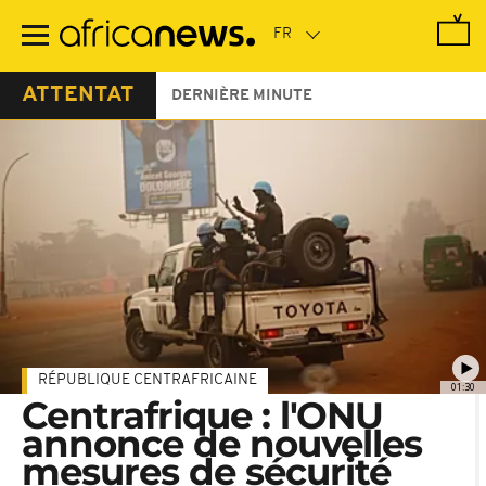
Passer
au
contenu
principal
ATTENTAT
DERNIÈRE MINUTE
RÉPUBLIQUE CENTRAFRICAINE
01:30
Centrafrique : l'ONU
annonce de nouvelles
mesures de sécurité