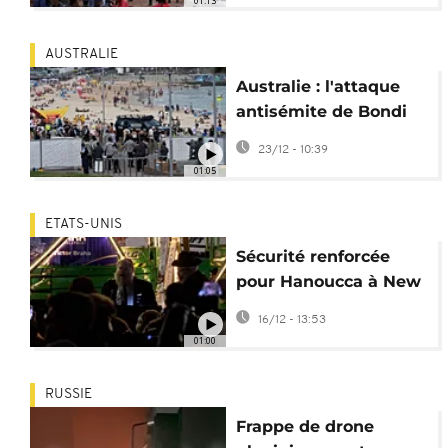
01:13
AUSTRALIE
Australie : l'attaque
antisémite de Bondi
Beach longuement
23/12 - 10:39
préparée
01:05
ETATS-UNIS
Sécurité renforcée
pour Hanoucca à New
York après l'attaque
16/12 - 13:53
de Sydney
01:00
RUSSIE
Frappe de drone