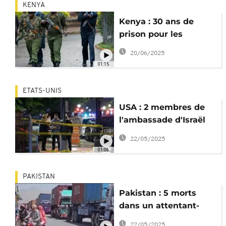
KENYA
Kenya : 30 ans de
prison pour les
complices de
20/06/2025
l'attentat de 2019
01:15
ETATS-UNIS
USA : 2 membres de
l'ambassade d'Israël
tués dans une
22/05/2025
fusillade
01:06
PAKISTAN
Pakistan : 5 morts
dans un attentant-
suicide contre un bus
22/05/2025