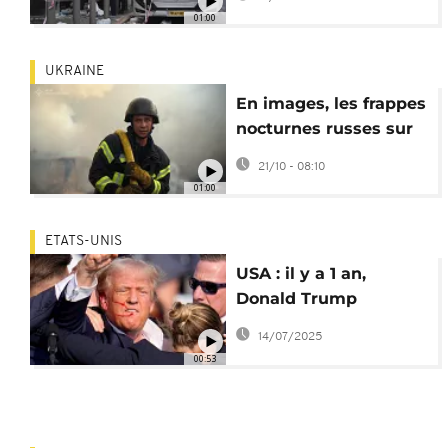
six morts
01:00
UKRAINE
En images, les frappes
nocturnes russes sur
l'est et l'ouest de
21/10 - 08:10
l'Ukraine
01:00
ETATS-UNIS
USA : il y a 1 an,
Donald Trump
échappait de justesse
14/07/2025
à la mort
00:53