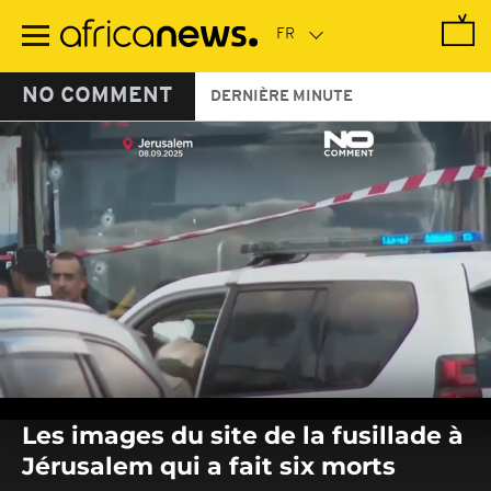
Passer
au
contenu
principal
NO COMMENT
DERNIÈRE MINUTE
0
seconds
Les images du site de la fusillade à
of
0
Jérusalem qui a fait six morts
seconds