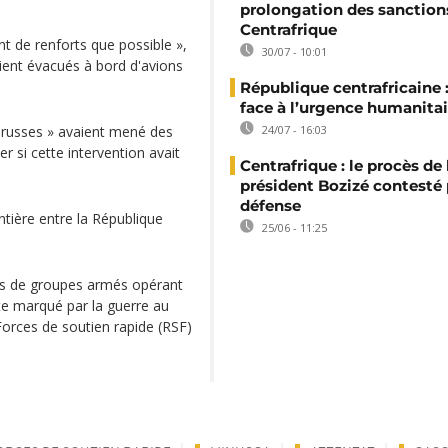
prolongation des sanction
Centrafrique
 de renforts que possible »,
30/07 - 10:01
aient évacués à bord d'avions
République centrafricaine :
face à l’urgence humanitai
és russes » avaient mené des
24/07 - 16:03
r si cette intervention avait
Centrafrique : le procès de 
président Bozizé contesté 
défense
ntière entre la République
25/06 - 11:25
ons de groupes armés opérant
xte marqué par la guerre au
Forces de soutien rapide (RSF)