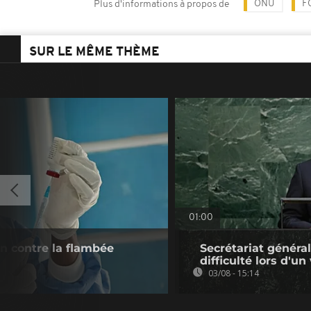
ONU
F
Plus d'informations à propos de
SUR LE MÊME THÈME
01:00
n contre la flambée
Secrétariat général
difficulté lors d'un
03/08 - 15:14