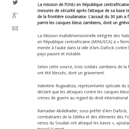
La mission de l’ONU en République centrafricain
mesures de sécurité après l’attaque de sa base 
de la frontière soudanaise. L’assaut du 30 juin a 
parmi les casques bleus zambiens, dont un griè
La Mission multidimensionnelle intégrée des Natio
en République centrafricaine (MINUSCA) a « fer
menée à l'aube dans la ville d'Am-Dafock contre 
pays pauvre et instable.
Selon cette source, trois soldats zambiens de la 
ont été blessés, dont un gravement.
Valentine Rugwabiza, représentante spéciale du s
déclaré que les attaques contre les casques bleus
crimes de guerre au regard du droit international 
Ramadan Abdelkader, sous-préfet d'Am Dafock, a 
combattants de la Séléka et des éléments des Fo
venus du Soudan ont attaqué les bases », ajouta
trouvé la mort.