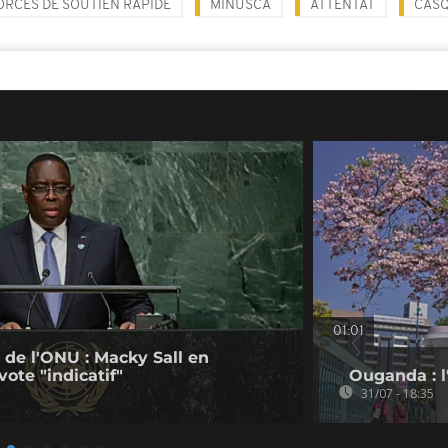
ORCES DE SOUTIEN RAPIDE
MINUSCA
ATTENTAT
CASQ
01:01
 de l'ONU : Macky Sall en
 vote "indicatif"
Ouganda : l'
31/07 - 18:35