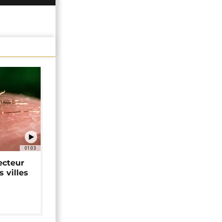
01:03
ecteur
 villes