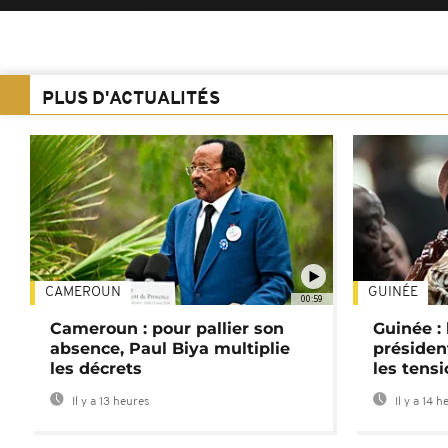
PLUS D'ACTUALITÉS
CAMEROUN
GUINÉE
00:59
Cameroun : pour pallier son
Guinée :
absence, Paul Biya multiplie
préside
les décrets
les tensi
Il y a 13 heures
Il y a 14 h