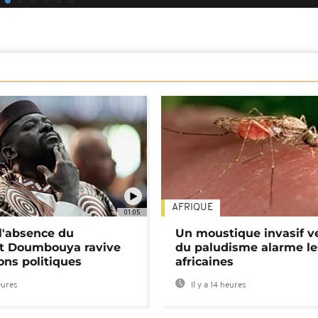
AFRIQUE
01:05
 l'absence du
Un moustique invasif v
nt Doumbouya ravive
du paludisme alarme les
ons politiques
africaines
eures
Il y a 14 heures