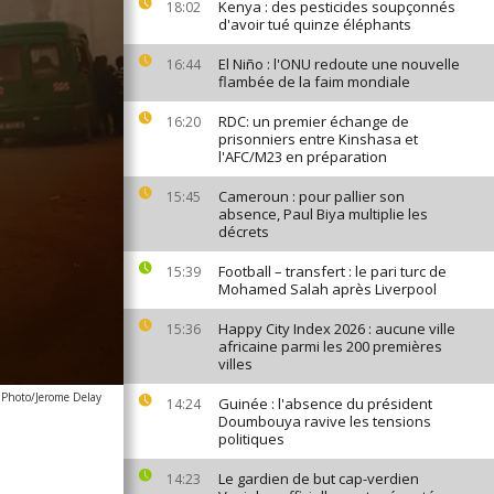
Kenya : des pesticides soupçonnés
18:02
d'avoir tué quinze éléphants
El Niño : l'ONU redoute une nouvelle
16:44
flambée de la faim mondiale
RDC: un premier échange de
16:20
prisonniers entre Kinshasa et
l'AFC/M23 en préparation
Cameroun : pour pallier son
15:45
absence, Paul Biya multiplie les
décrets
Football – transfert : le pari turc de
15:39
Mohamed Salah après Liverpool
Happy City Index 2026 : aucune ville
15:36
africaine parmi les 200 premières
villes
 Photo/Jerome Delay
Guinée : l'absence du président
14:24
Doumbouya ravive les tensions
politiques
Le gardien de but cap-verdien
14:23