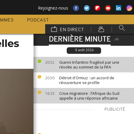
Rejoignez-nous
AMMES
PODCAST
EN DIRECT
DERNIÈRE MINUTE
lles
5 août 2026
Gianni Infantino fragilisé par une
20:52
révolte au sommet de la FIFA
Détroit d'Ormuz : un accord de
20:50
réouverture se profile
Crise migratoire : l’Afrique du Sud
18:33
appelle à une réponse africaine
PUBLICITÉ