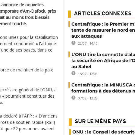
e annonce de nouvelles
temporaire d’Am-Dafock, près
ARTICLES CONNEXES
fait au moins trois blessés
vement touché.
Centrafrique : le Premier m
tente de rassurer le nord en
aux attaques
ns unies pour la stabilisation
mement condamné » l'attaque
22/07 - 14:10
l'une de ses bases, dans ce
L'ONU tire la sonnette d'al
la sécurité en Afrique de l'
au Sahel
force de maintien de la paix
15/07 - 12:08
Centrafrique : la MINUSCA 
ecrétaire général de l'ONU, a
formations à des détenus 
 « pourraient constituer des
07/08 - 12:28
».
déclaré à l'AFP : « D'anciens
SUR LE MÊME PAYS
rces de soutien rapide (RSF)
nt que 22 personnes avaient
ONU : le Conseil de sécurit