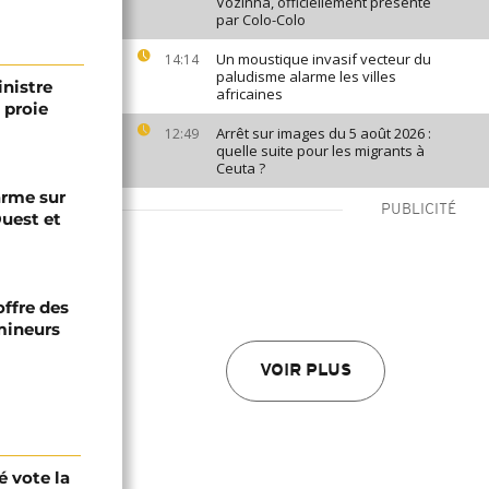
Vozinha, officiellement présenté
par Colo-Colo
Un moustique invasif vecteur du
14:14
paludisme alarme les villes
inistre
africaines
 proie
Arrêt sur images du 5 août 2026 :
12:49
quelle suite pour les migrants à
Ceuta ?
arme sur
PUBLICITÉ
Ouest et
offre des
mineurs
VOIR PLUS
é vote la