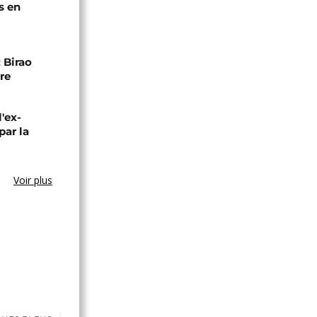
s en
 Birao
re
l'ex-
par la
Voir plus