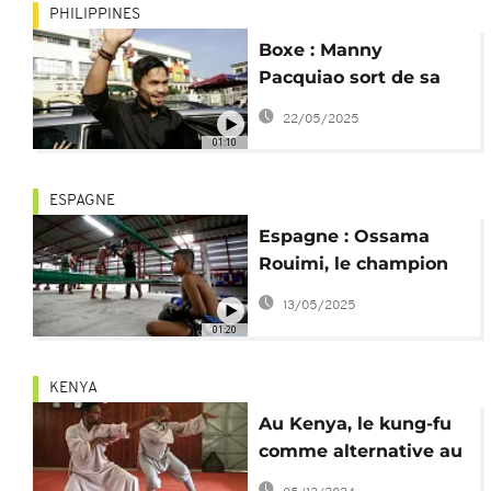
PHILIPPINES
Boxe : Manny
Pacquiao sort de sa
retraite
22/05/2025
01:10
ESPAGNE
Espagne : Ossama
Rouimi, le champion
marocain de boxe thaï
13/05/2025
01:20
KENYA
Au Kenya, le kung-fu
comme alternative au
chômage des jeunes