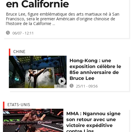
en Californie
Bruce Lee, figure emblématique des arts martiaux né à San
Francisco, sera le premier Américain d'origine chinoise de
l'histoire de la Californie ...
06/07 - 12:11
CHINE
Hong-Kong : une
exposition célèbre le
85e anniversaire de
Bruce Lee
25/11 - 09:56
02:20
ETATS-UNIS
MMA : Ngannou signe
son retour avec une
victoire expéditive
contre Lins