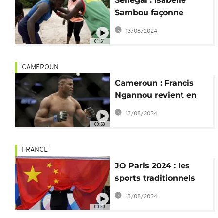
Sénégal : Isabelle
Sambou façonne
l'avenir de lutteuses
13/08/2024
en herbe
01:51
CAMEROUN
Cameroun : Francis
Ngannou revient en
MMA avec la PFL
13/08/2024
00:50
FRANCE
JO Paris 2024 : les
sports traditionnels
chinois mis à
13/08/2024
l'honneur
00:20