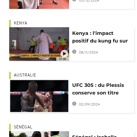
05/12/2024
KENYA
Kenya : l'impact
positif du kung fu sur
les jeunes défavorisés
08/11/2024
01:48
AUSTRALIE
UFC 305 : du Plessis
conserve son titre
contre Adesanya
02/09/2024
SÉNÉGAL