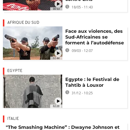
18/05 - 11:43
00:53
AFRIQUE DU SUD
Face aux violences, des
Sud-Africaines se
forment à l’autodéfense
09/03 - 12:07
02:44
EGYPTE
Egypte : le Festival de
Tahtib à Louxor
31/12 - 10:25
02:20
ITALIE
"The Smashing Machine” : Dwayne Johnson et