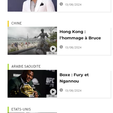
Ngannou pour son
13/08/2024
combat contre Fury
CHINE
Hong Kong :
l'hommage à Bruce
Lee, 50 ans après sa
13/08/2024
mort
02:16
ARABIE SAOUDITE
Boxe : Fury et
Ngannou
s'affronteront le 28
13/08/2024
octobre
01:00
ETATS-UNIS