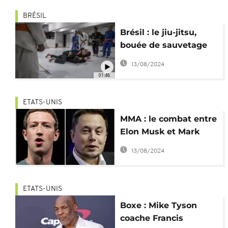
BRÉSIL
Brésil : le jiu-jitsu,
bouée de sauvetage
pour les enfants des
13/08/2024
favelas
01:48
ETATS-UNIS
MMA : le combat entre
Elon Musk et Mark
Zuckerberg
13/08/2024
retransmis sur X ?
ETATS-UNIS
Boxe : Mike Tyson
coache Francis