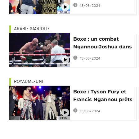
confirmé pour le 8
13/08/2024
mars
00:40
ARABIE SAOUDITE
Boxe : un combat
Ngannou-Joshua dans
les tuyaux
13/08/2024
00:50
ROYAUME-UNI
Boxe : Tyson Fury et
Francis Ngannou prêts
pour le ring en
13/08/2024
octobre ?
01:46