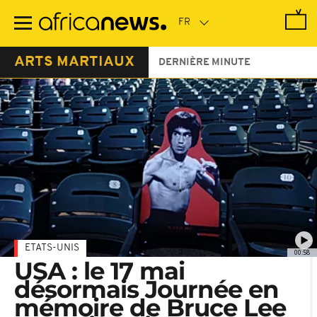
Passer
au
contenu
principal
ARTS MARTIAUX
DERNIÈRE MINUTE
ETATS-UNIS
00:58
USA : le 17 mai
désormais Journée en
mémoire de Bruce Lee