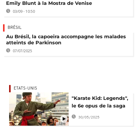
Emily Blunt à la Mostra de Venise
03/09 - 10:50
BRÉSIL
Au Brésil, la capoeira accompagne les malades
atteints de Parkinson
07/07/2025
ETATS-UNIS
"Karate Kid: Legends",
le 6e opus de la saga
d'arts martiaux
30/05/2025
02:19