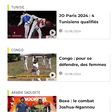
TUNISIE
JO Paris 2024 : 4
Tunisiens qualifiés
pour l'épreuve de
13/08/2024
taekwondo
01:56
CONGO
Congo : pour se
défendre, des femmes
apprennent le hapkido
13/08/2024
02:25
ARABIE SAOUDITE
Boxe : le combat
Joshua-Ngannou