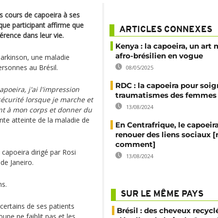
s cours de capoeira à ses
que participant affirme que
ARTICLES CONNEXES
férence dans leur vie.
Kenya : la capoeira, un art 
afro-brésilien en vogue
Parkinson, une maladie
rsonnes au Brésil.
08/05/2025
RDC : la capoeira pour soig
poeira, j'ai l'impression
traumatismes des femmes
sécurité lorsque je marche et
13/08/2024
nt à mon corps et donner du
ente atteinte de la maladie de
En Centrafrique, le capoeira
renouer des liens sociaux [
comment]
capoeira dirigé par Rosi
13/08/2024
 de Janeiro.
ns.
SUR LE MÊME PAYS
 certains de ses patients
Brésil : des cheveux recycl
upe ne faiblit pas et les