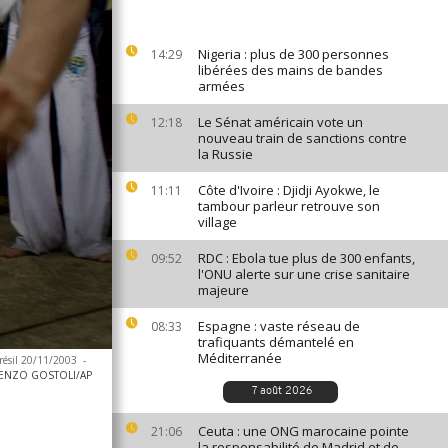
Nigeria : plus de 300 personnes
14:29
libérées des mains de bandes
armées
Le Sénat américain vote un
12:18
nouveau train de sanctions contre
la Russie
Côte d'Ivoire : Djidji Ayokwe, le
11:11
tambour parleur retrouve son
village
RDC : Ebola tue plus de 300 enfants,
09:52
l'ONU alerte sur une crise sanitaire
majeure
Espagne : vaste réseau de
08:33
trafiquants démantelé en
Méditerranée
Brésil 20/11/2003
-
ENZO GOSTOLI/AP
7 août 2026
Ceuta : une ONG marocaine pointe
21:06
la responsabilité de Madrid et de