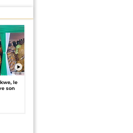
01:58
okwe, le
ve son