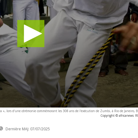
ra », lors d'une cérémonie commémorant les 308 ans de l'exécution de Zumbi, à Rio de Janeiro, 
Copyright © africanews
R
Dernière MAJ:
07/07/2025