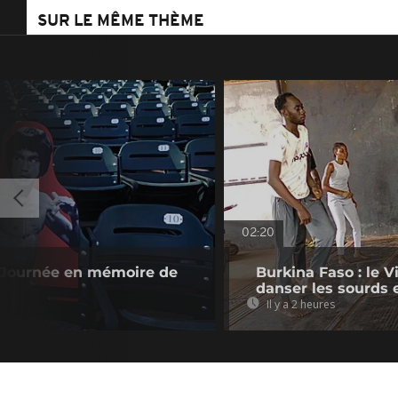
SUR LE MÊME THÈME
02:20
s Journée en mémoire de
Burkina Faso : le V
danser les sourds
Il y a 2 heures