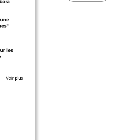
bara
 une
ues"
ur les
e
Voir plus