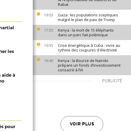
Rabat
Gaza : les populations sceptiques
19:03
malgré le plan de paix de Trump
martial
Kenya : la mort de 15 éléphants
17:55
dans un parc fait polémique
Crise énergétique à Cuba : vivre au
16:55
rythme des coupures d'électricité
ner les
Kenya : la Bourse de Nairobi
16:40
prépare un fonds d’investissement
consacré à l’IA
 aide à
no
PUBLICITÉ
VOIR PLUS
és pour