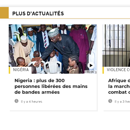
PLUS D'ACTUALITÉS
NIGÉRIA
VIOLENCE C
02:08
Nigeria : plus de 300
Afrique 
personnes libérées des mains
la march
de bandes armées
combat 
Il y a 4 heures
Il y a 3 h