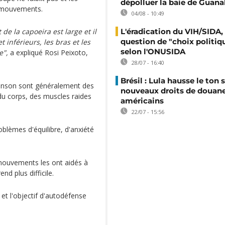
dépolluer la baie de Guana
s mouvements.
04/08 - 10:49
de la capoeira est large et il
L'éradication du VIH/SIDA,
question de "choix politiq
inférieurs, les bras et les
selon l'ONUSIDA
e",
a expliqué Rosi Peixoto,
28/07 - 16:40
Brésil : Lula hausse le ton s
kinson sont généralement des
nouveaux droits de douan
du corps, des muscles raides
américains
22/07 - 15:56
blèmes d'équilibre, d'anxiété
mouvements les ont aidés à
nd plus difficile.
t l'objectif d'autodéfense