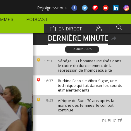
Rejoignez-nous
AMMES
PODCAST
EN DIRECT
DERNIÈRE MINUTE
8 août 2026
Sénégal : 71 hommes inculpés dans
17:10
le cadre du durcissement de la
répression de l’homosexualité
Burkina Faso : le Vibra-Signe, une
16:37
technique qui fait danser les sourds
et malentendants
Afrique du Sud : 70 ans après la
15:43
marche des femmes, le combat
continue
PUBLICITÉ