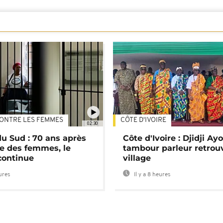
ONTRE LES FEMMES
CÔTE D'IVOIRE
02:30
du Sud : 70 ans après
Côte d'Ivoire : Djidji Ay
e des femmes, le
tambour parleur retrou
continue
village
eures
Il y a 8 heures