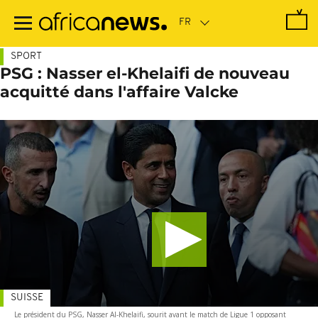
Passer
au
contenu
principal
SPORT
PSG : Nasser el-Khelaifi de nouveau
acquitté dans l'affaire Valcke
SUISSE
Le président du PSG, Nasser Al-Khelaifi, sourit avant le match de Ligue 1 opposant