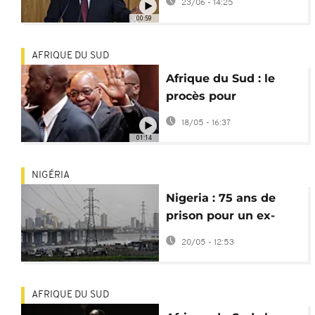
23/06 - 14:25
destitution de
00:59
Ramaphosa
AFRIQUE DU SUD
Afrique du Sud : le
procès pour
corruption de Jacob
18/05 - 16:37
Zuma et Thales aura
01:14
bien lieu
NIGÉRIA
Nigeria : 75 ans de
prison pour un ex-
ministre de l’Energie
20/05 - 12:53
AFRIQUE DU SUD