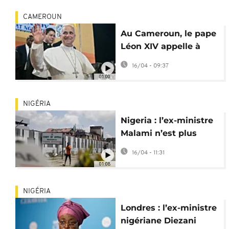
CAMEROUN
Au Cameroun, le pape
Léon XIV appelle à
"briser les chaînes de
16/04 - 09:37
la corruption"
01:00
NIGÉRIA
Nigeria : l’ex-ministre
Malami n’est plus
accusé de
16/04 - 11:31
financement du
01:08
terrorisme
NIGÉRIA
Londres : l’ex-ministre
nigériane Diezani