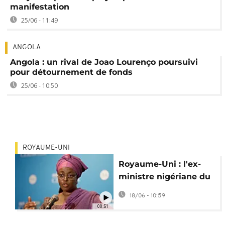
manifestation
25/06 - 11:49
ANGOLA
Angola : un rival de Joao Lourenço poursuivi
pour détournement de fonds
25/06 - 10:50
ROYAUME-UNI
Royaume-Uni : l'ex-
ministre nigériane du
Pétrole Diezani Alison-
18/06 - 10:59
Madueke acquittée
00:51