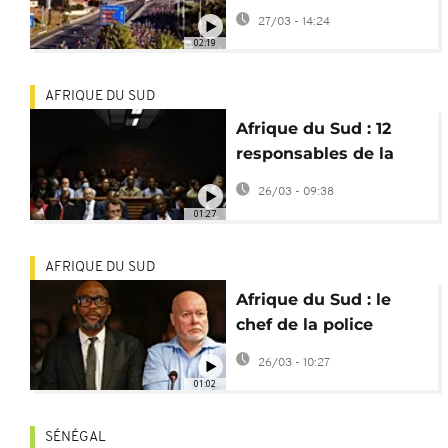
dénoncent le mur
27/03 - 14:24
anti-criminalité
02:19
AFRIQUE DU SUD
Afrique du Sud : 12
responsables de la
police jugés pour
26/03 - 09:38
corruption
01:27
AFRIQUE DU SUD
Afrique du Sud : le
chef de la police
devant les tribunaux
26/03 - 10:27
pour corruption
01:02
SÉNÉGAL