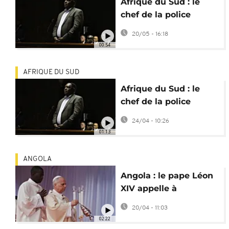
Afrique du Sud : le
chef de la police
devant la justice pour
20/05 - 16:18
corruption
00:54
AFRIQUE DU SUD
Afrique du Sud : le
chef de la police
suspendu pour
24/04 - 10:26
soupcons de
01:13
corruption
ANGOLA
Angola : le pape Léon
XIV appelle à
"construire l'espoir
20/04 - 11:03
pour l'avenir"
02:22