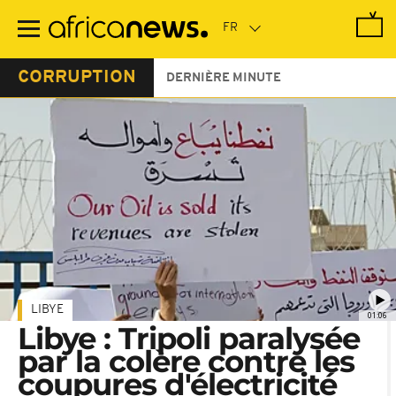
Passer
au
contenu
principal
CORRUPTION
DERNIÈRE MINUTE
LIBYE
01:06
Libye : Tripoli paralysée
par la colère contre les
coupures d'électricité