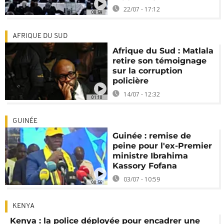
22/07 - 17:12
00:59
AFRIQUE DU SUD
Afrique du Sud : Matlala
retire son témoignage
sur la corruption
policière
14/07 - 12:32
01:10
GUINÉE
Guinée : remise de
peine pour l'ex-Premier
ministre Ibrahima
Kassory Fofana
03/07 - 10:59
00:56
KENYA
Kenya : la police déployée pour encadrer une