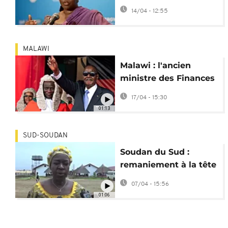
Alison-Madueke nie
14/04 - 12:55
toute corruption
MALAWI
Malawi : l'ancien
ministre des Finances
Simplex Chithyola
17/04 - 15:30
arrêté
01:13
SUD-SOUDAN
Soudan du Sud :
remaniement à la tête
du Parlement de
07/04 - 15:56
transition
01:06