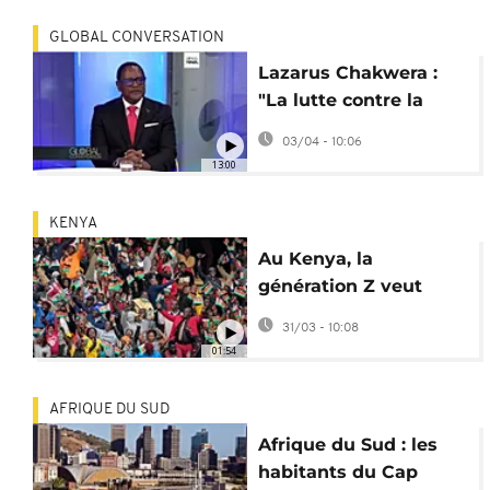
GLOBAL CONVERSATION
Lazarus Chakwera :
"La lutte contre la
corruption peut se
03/04 - 10:06
retourner contre vous"
13:00
[Interview]
KENYA
Au Kenya, la
génération Z veut
reprendre le pouvoir
31/03 - 10:08
par les urnes
01:54
AFRIQUE DU SUD
Afrique du Sud : les
habitants du Cap