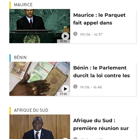
MAURICE
Maurice : le Parquet
fait appel dans
l'affaire des coffres-
09/06 - 16:57
forts de Ramgoolam
00:52
BÉNIN
Bénin : le Parlement
durcit la loi contre les
faux billets de banque
19/06 - 16:48
01:00
AFRIQUE DU SUD
Afrique du Sud :
première réunion sur
la procédure de