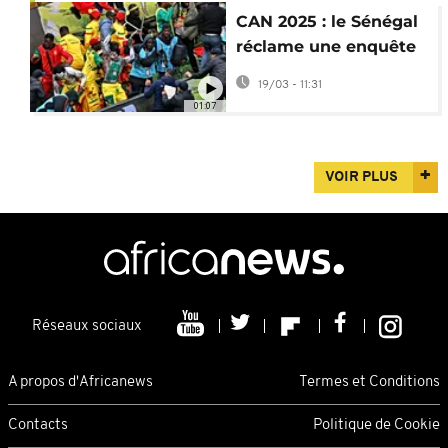
CAN 2025 : le Sénégal
réclame une enquête
pour "corruption"
19/03 - 11:31
contre la CAF
01:07
VOIR PLUS
Réseaux sociaux
A propos d'Africanews
Termes et Conditions
Contacts
Politique de Cookie