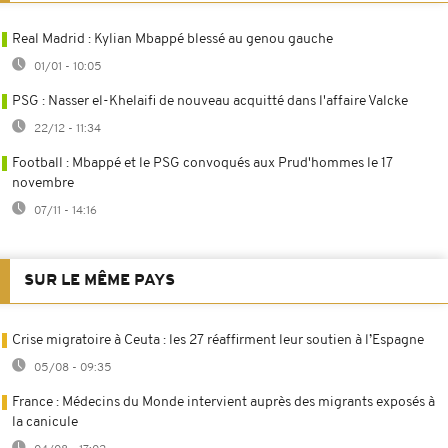
Real Madrid : Kylian Mbappé blessé au genou gauche
01/01 - 10:05
PSG : Nasser el-Khelaifi de nouveau acquitté dans l'affaire Valcke
22/12 - 11:34
Football : Mbappé et le PSG convoqués aux Prud'hommes le 17
novembre
07/11 - 14:16
SUR LE MÊME PAYS
Crise migratoire à Ceuta : les 27 réaffirment leur soutien à l’Espagne
05/08 - 09:35
France : Médecins du Monde intervient auprès des migrants exposés à
la canicule