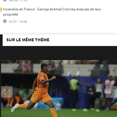
04/08 - 17:02
Incendies en France : George et Amal Clonney évacués de leur
propriété
31/07 - 10:08
SUR LE MÊME THÈME