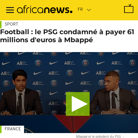
Passer
au
contenu
principal
SPORT
Football : le PSG condamné à payer 61
millions d'euros à Mbappé
FRANCE
Mbappé et le président du PSG
-