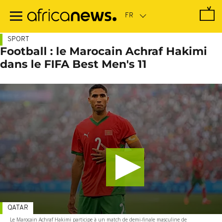
Passer
au
contenu
principal
SPORT
Football : le Marocain Achraf Hakimi
dans le FIFA Best Men's 11
QATAR
Le Marocain Achraf Hakimi participe à un match de demi-finale masculine de