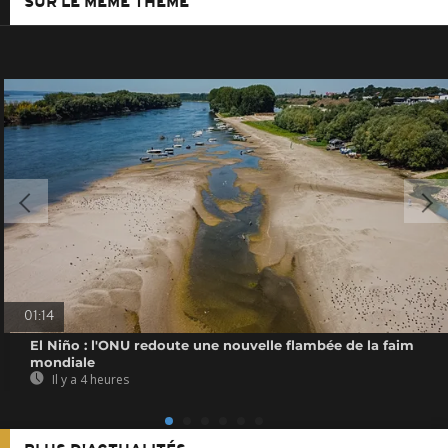
SUR LE MÊME THÈME
01:14
El Niño : l'ONU redoute une nouvelle flambée de la faim
mondiale
Il y a 4 heures