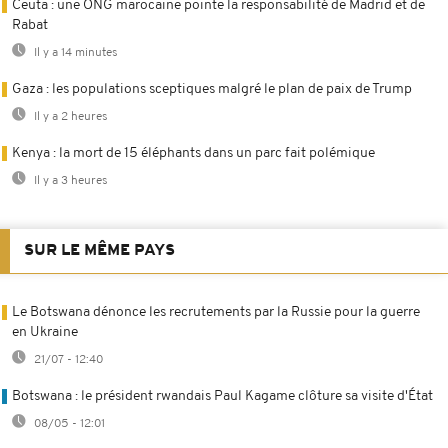
Ceuta : une ONG marocaine pointe la responsabilité de Madrid et de
Rabat
Il y a 14 minutes
Gaza : les populations sceptiques malgré le plan de paix de Trump
Il y a 2 heures
Kenya : la mort de 15 éléphants dans un parc fait polémique
Il y a 3 heures
SUR LE MÊME PAYS
Le Botswana dénonce les recrutements par la Russie pour la guerre
en Ukraine
21/07 - 12:40
Botswana : le président rwandais Paul Kagame clôture sa visite d'État
08/05 - 12:01