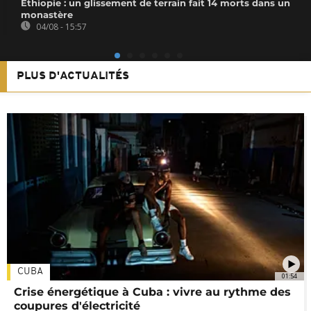
Éthiopie : un glissement de terrain fait 14 morts dans un
monastère
04/08 - 15:57
PLUS D'ACTUALITÉS
CUBA
01:54
Crise énergétique à Cuba : vivre au rythme des
coupures d'électricité