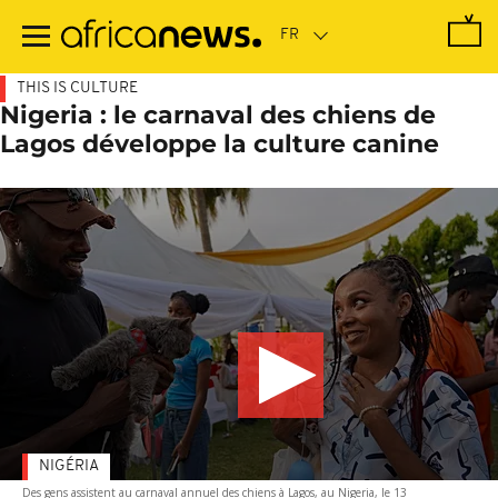
Passer
au
contenu
principal
THIS IS CULTURE
Nigeria : le carnaval des chiens de
Lagos développe la culture canine
NIGÉRIA
Des gens assistent au carnaval annuel des chiens à Lagos, au Nigeria, le 13