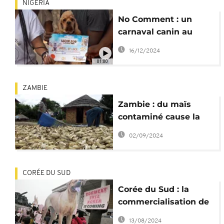
NIGÉRIA
No Comment : un
carnaval canin au
Nigeria
16/12/2024
01:00
ZAMBIE
Zambie : du maïs
contaminé cause la
mort de 400 chiens
02/09/2024
CORÉE DU SUD
Corée du Sud : la
commercialisation de
viande de chien
13/08/2024