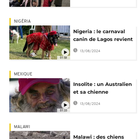
bientôt interdite
NIGÉRIA
Nigeria : le carnaval
canin de Lagos revient
pour sa 5e édition
13/08/2024
01:59
MEXIQUE
Insolite : un Australien
et sa chienne
secourus après 3 mois
13/08/2024
en mer
01:33
MALAWI
Malawi : des chiens