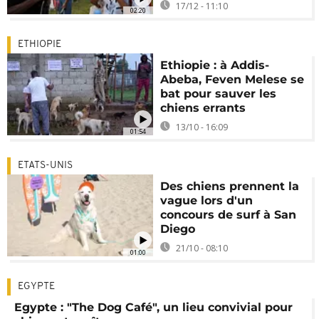
17/12 - 11:10
02:20
ETHIOPIE
Ethiopie : à Addis-
Abeba, Feven Melese se
bat pour sauver les
chiens errants
13/10 - 16:09
01:54
ETATS-UNIS
Des chiens prennent la
vague lors d'un
concours de surf à San
Diego
21/10 - 08:10
01:00
EGYPTE
Egypte : "The Dog Café", un lieu convivial pour