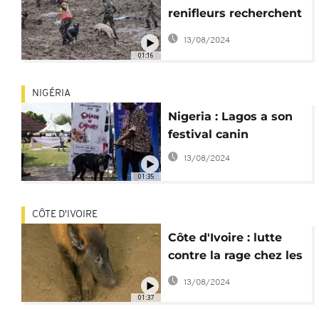
renifleurs recherchent
des victimes du
13/08/2024
cyclone Freddy
01:16
NIGÉRIA
Nigeria : Lagos a son
festival canin
13/08/2024
01:35
CÔTE D'IVOIRE
Côte d'Ivoire : lutte
contre la rage chez les
chiens
13/08/2024
01:37