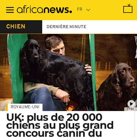
Passer
au
contenu
principal
CHIEN
DERNIÈRE MINUTE
ROYAUME-UNI
01:00
UK: plus de 20 000
chiens au plus grand
concours canin du