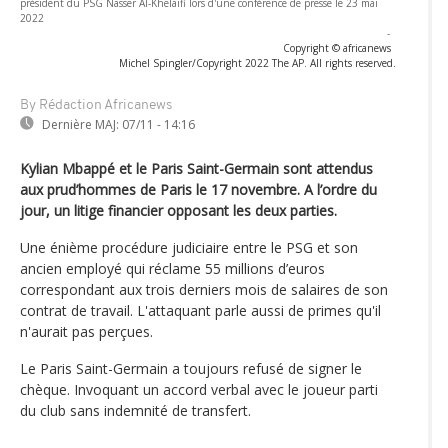
président du PSG Nasser Al-Khelaifi lors d'une conférence de presse le 23 mai
2022
-
Copyright © africanews
Michel Spingler/Copyright 2022 The AP. All rights reserved.
By Rédaction Africanews
Dernière MAJ:
07/11 - 14:16
Kylian Mbappé et le Paris Saint-Germain sont attendus
aux prud’hommes de Paris le 17 novembre. A l’ordre du
jour, un litige financier opposant les deux parties.
Une énième procédure judiciaire entre le PSG et son
ancien employé qui réclame 55 millions d’euros
correspondant aux trois derniers mois de salaires de son
contrat de travail. L'attaquant parle aussi de primes qu'il
n'aurait pas perçues.
Le Paris Saint-Germain a toujours refusé de signer le
chèque. Invoquant un accord verbal avec le joueur parti
du club sans indemnité de transfert.