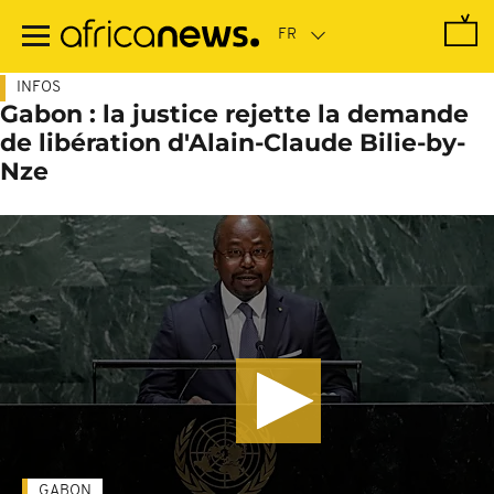
Passer
au
contenu
principal
INFOS
Gabon : la justice rejette la demande
de libération d'Alain-Claude Bilie-by-
Nze
GABON