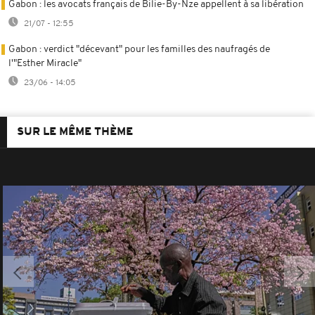
Gabon : les avocats français de Bilie-By-Nze appellent à sa libération
21/07 - 12:55
Gabon : verdict "décevant" pour les familles des naufragés de
l'"Esther Miracle"
23/06 - 14:05
SUR LE MÊME THÈME