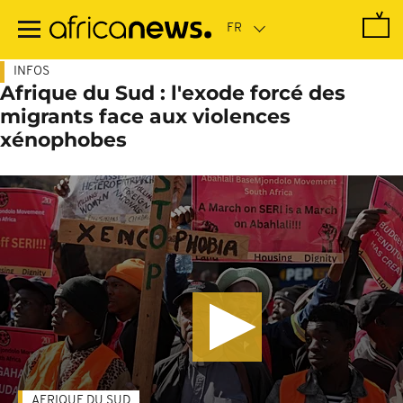
Passer
au
contenu
principal
INFOS
Afrique du Sud : l'exode forcé des
migrants face aux violences
xénophobes
AFRIQUE DU SUD