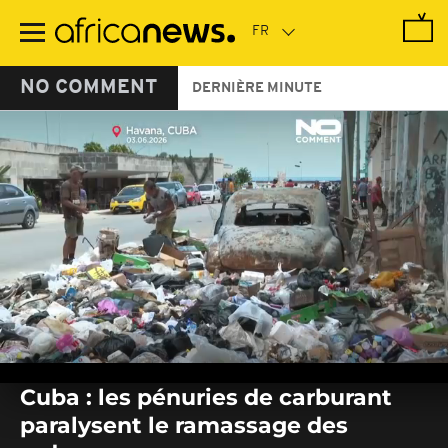
Passer
au
contenu
principal
NO COMMENT
DERNIÈRE MINUTE
0
seconds
Cuba : les pénuries de carburant
of
0
paralysent le ramassage des
seconds