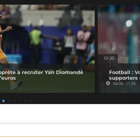
01:30
pprête à recruter Yan Diomandé
Football : V
d’euros
supporters 
06/08 - 11:36