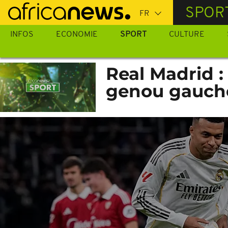
Passer
SPOR
au
contenu
INFOS
ECONOMIE
SPORT
CULTURE
principal
Real Madrid :
genou gauch