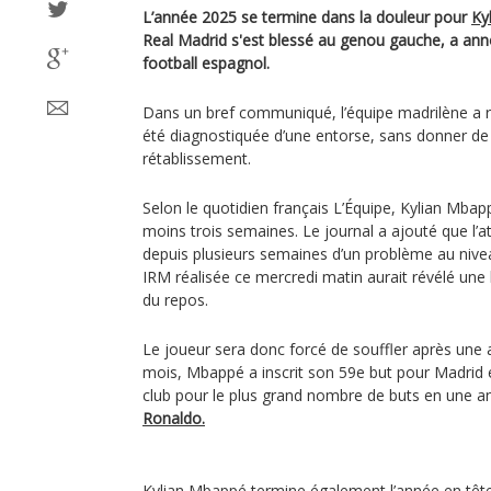
L’année 2025 se termine dans la douleur pour
Ky
Real Madrid s'est blessé au genou gauche, a ann
football espagnol.
Dans un bref communiqué, l’équipe madrilène a ré
été diagnostiquée d’une entorse, sans donner de
rétablissement.
Selon le quotidien français L’Équipe, Kylian Mbap
moins trois semaines. Le journal a ajouté que l’at
depuis plusieurs semaines d’un problème au nive
IRM réalisée ce mercredi matin aurait révélé une 
du repos.
Le joueur sera donc forcé de souffler après une 
mois, Mbappé a inscrit son 59e but pour Madrid 
club pour le plus grand nombre de buts en une 
Ronaldo.
Kylian Mbappé termine également l’année en tête