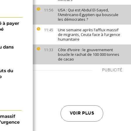
USA : Qui est Abdul El-Sayed,
11:56
l’Américano-Égyptien qui bouscule
les démocrates ?
é à payer
pé
Une semaine après l’afflux massif
11:45
de migrants, Ceuta face à l’urgence
humanitaire
du dans
Côte d’Ivoire : le gouvernement
11:33
boucle le rachat de 100 000 tonnes
de cacao
uts du
PUBLICITÉ
o
VOIR PLUS
 massif
l’urgence