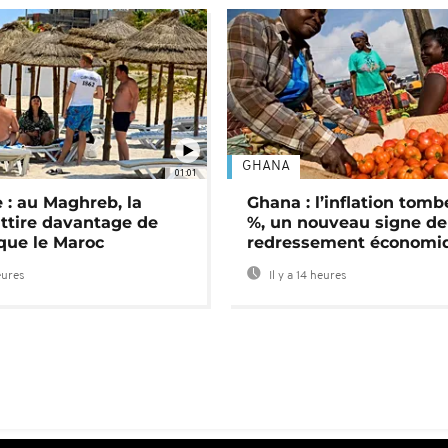
GHANA
01:01
 : au Maghreb, la
Ghana : l’inflation tomb
attire davantage de
%, un nouveau signe de
 que le Maroc
redressement économi
eures
Il y a 14 heures