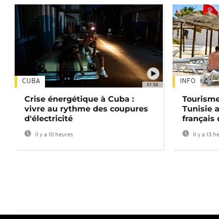
CUBA
INFO
01:54
Crise énergétique à Cuba :
Tourisme
vivre au rythme des coupures
Tunisie 
d'électricité
français
Il y a 10 heures
Il y a 13 h