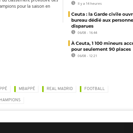
Il y a 14 heures
Champions pour la saison en
Ceuta : la Garde civile ouv
bureau dédié aux personne
disparues
06/08 - 16:44
À Ceuta, 1 100 mineurs accu
pour seulement 90 places
06/08 - 12:21
PPÉ
MBAPPÉ
REAL MADRID
FOOTBALL
CHAMPIONS