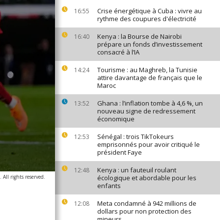
Crise énergétique à Cuba : vivre au
16:55
rythme des coupures d'électricité
Kenya : la Bourse de Nairobi
16:40
prépare un fonds d’investissement
consacré à l’IA
Tourisme : au Maghreb, la Tunisie
14:24
attire davantage de français que le
Maroc
Ghana : l’inflation tombe à 4,6 %, un
13:52
nouveau signe de redressement
économique
Sénégal : trois TikTokeurs
12:53
emprisonnés pour avoir critiqué le
président Faye
Kenya : un fauteuil roulant
12:48
 All rights reserved.
écologique et abordable pour les
enfants
Meta condamné à 942 millions de
12:08
dollars pour non protection des
mineurs