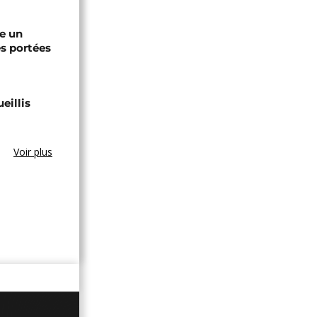
re un
s portées
eillis
Voir plus