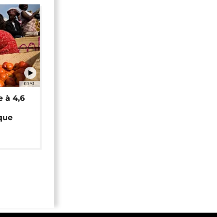
00:51
e à 4,6
que