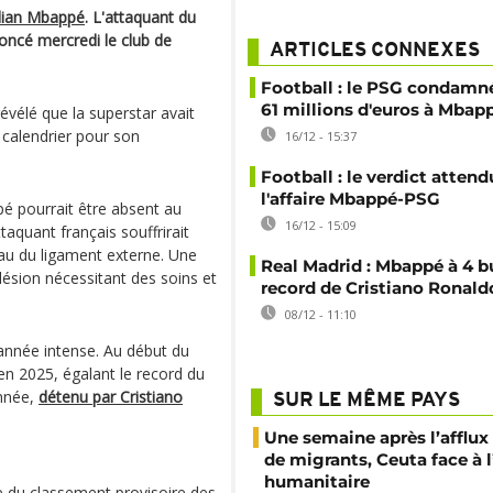
lian Mbappé
. L'attaquant du
oncé mercredi le club de
ARTICLES CONNEXES
Football : le PSG condamn
61 millions d'euros à Mbap
vélé que la superstar avait
 calendrier pour son
16/12 - 15:37
Football : le verdict atten
l'affaire Mbappé-PSG
pé pourrait être absent au
16/12 - 15:09
taquant français souffrirait
au du ligament externe. Une
Real Madrid : Mbappé à 4 b
lésion nécessitant des soins et
record de Cristiano Ronald
08/12 - 11:10
année intense. Au début du
en 2025, égalant le record du
année,
détenu par Cristiano
SUR LE MÊME PAYS
Une semaine après l’afflux
de migrants, Ceuta face à 
humanitaire
 du classement provisoire des