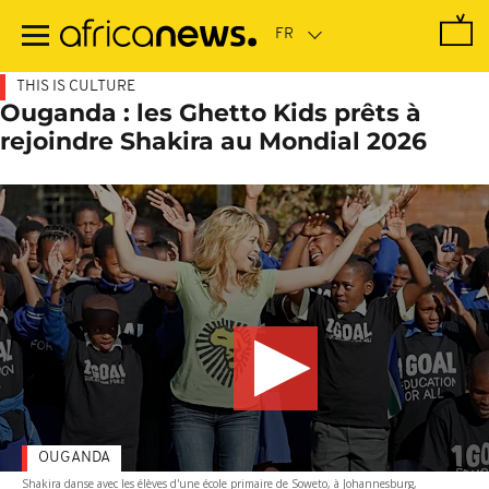
Passer
au
contenu
principal
THIS IS CULTURE
Ouganda : les Ghetto Kids prêts à
rejoindre Shakira au Mondial 2026
OUGANDA
Shakira danse avec les élèves d'une école primaire de Soweto, à Johannesburg,